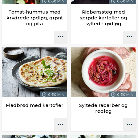
0-30 MIN.
0-30 MIN.
Tomat-hummus med
Ribbenssteg med
krydrede rødløg, grønt
sprøde kartofler og
og pita
syltede rødløg
0-30 MIN.
0-30 MIN.
Fladbrød med kartofler
Syltede rabarber og
rødløg