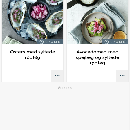
0-30 MIN.
0-30 MIN.
Østers med syltede
Avocadomad med
rødløg
spejlæg og syltede
rødløg