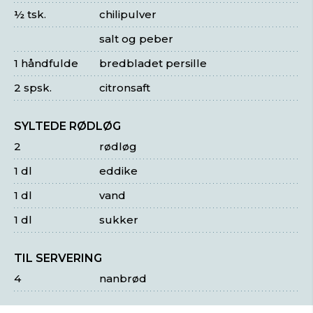
½ tsk.
chilipulver
salt og peber
1 håndfulde
bredbladet persille
2 spsk.
citronsaft
SYLTEDE RØDLØG
2
rødløg
1 dl
eddike
1 dl
vand
1 dl
sukker
TIL SERVERING
4
nanbrød