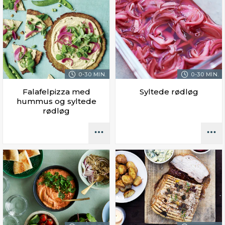
0-30 MIN.
0-30 MIN.
Falafelpizza med
Syltede rødløg
hummus og syltede
rødløg