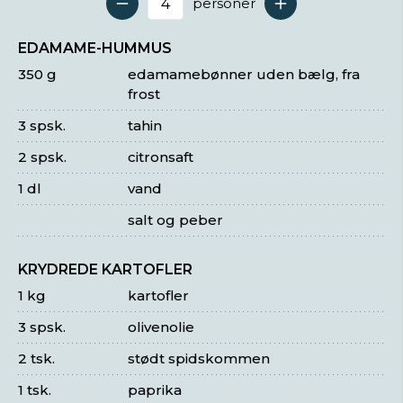
personer
Antal serveringer
EDAMAME-HUMMUS
350 g
edamamebønner uden bælg, fra
frost
3 spsk.
tahin
2 spsk.
citronsaft
1 dl
vand
salt og peber
KRYDREDE KARTOFLER
1 kg
kartofler
3 spsk.
olivenolie
2 tsk.
stødt spidskommen
1 tsk.
paprika