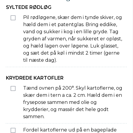
SYLTEDE RØDLØG
Pil rødløgene, skær dem i tynde skiver, og
hæld dem i et patentglas. Bring eddike,
vand og sukker i kog i en lille gryde. Tag
gryden af varmen, når sukkeret er opløst,
og hæld lagen over løgene. Luk glasset,
og sæt det på køl i mindst 2 timer (gerne
til næste dag).
KRYDREDE KARTOFLER
Tænd ovnen på 200°. Skyl kartoflerne, og
skær dem i tern a ca. 2 cm. Hæld dem i en
frysepose sammen med olie og
krydderier, og massér det hele godt
sammen.
Fordel kartoflerne ud på en bageplade