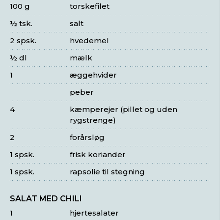
100 g
torskefilet
½ tsk.
salt
2 spsk.
hvedemel
½ dl
mælk
1
æggehvider
peber
4
kæmperejer (pillet og uden
rygstrenge)
2
forårsløg
1 spsk.
frisk koriander
1 spsk.
rapsolie til stegning
SALAT MED CHILI
1
hjertesalater