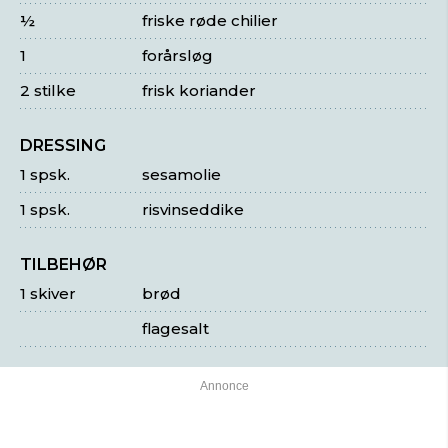
½
friske røde chilier
1
forårsløg
2 stilke
frisk koriander
DRESSING
1 spsk.
sesamolie
1 spsk.
risvinseddike
TILBEHØR
1 skiver
brød
flagesalt