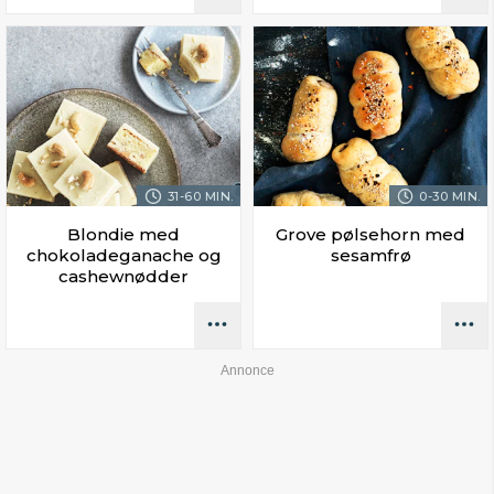
31-60 MIN.
0-30 MIN.
Blondie med
Grove pølsehorn med
chokoladeganache og
sesamfrø
cashewnødder