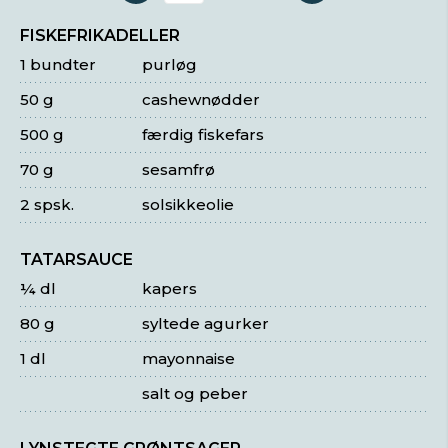
FISKEFRIKADELLER
1 bundter
purløg
50 g
cashewnødder
500 g
færdig fiskefars
70 g
sesamfrø
2 spsk.
solsikkeolie
TATARSAUCE
¼ dl
kapers
80 g
syltede agurker
1 dl
mayonnaise
salt og peber