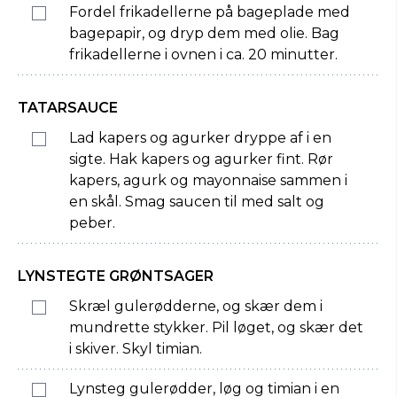
Fordel frikadellerne på bageplade med
bagepapir, og dryp dem med olie. Bag
frikadellerne i ovnen i ca. 20 minutter.
TATARSAUCE
Lad kapers og agurker dryppe af i en
sigte. Hak kapers og agurker fint. Rør
kapers, agurk og mayonnaise sammen i
en skål. Smag saucen til med salt og
peber.
LYNSTEGTE GRØNTSAGER
Skræl gulerødderne, og skær dem i
mundrette stykker. Pil løget, og skær det
i skiver. Skyl timian.
Lynsteg gulerødder, løg og timian i en