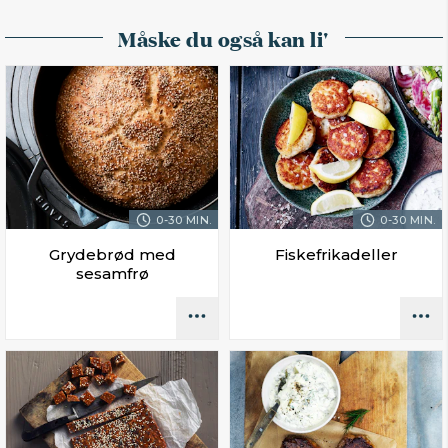
Måske du også kan li'
0-30 MIN.
0-30 MIN.
Grydebrød med
Fiskefrikadeller
sesamfrø