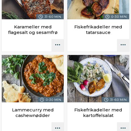
31-60 MIN.
0-30 MIN.
Karameller med
Fiskefrikadeller med
flagesalt og sesamfrø
tatarsauce
0-30 MIN.
31-60 MIN.
Lammecurry med
Fiskefrikadeller med
cashewnødder
kartoffelsalat