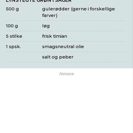
LYNSTEGTE GRØNTSAGER
500 g
gulerødder (gerne i forskellige
farver)
100 g
løg
5 stilke
frisk timian
1 spsk.
smagsneutral olie
salt og peber