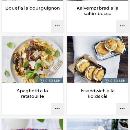
Bouef a la bourguignon
Kalvemørbrad a la
saltimbocca
0-30 MIN.
0-30 MIN.
Spaghetti a la
Issandwich a la
ratatouille
koldskål