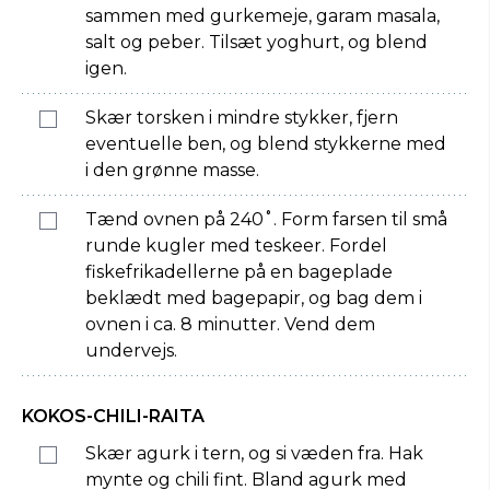
sammen med gurkemeje, garam masala,
salt og peber. Tilsæt yoghurt, og blend
igen.
Skær torsken i mindre stykker, fjern
eventuelle ben, og blend stykkerne med
i den grønne masse.
Tænd ovnen på 240˚. Form farsen til små
runde kugler med teskeer. Fordel
fiskefrikadellerne på en bageplade
beklædt med bagepapir, og bag dem i
ovnen i ca. 8 minutter. Vend dem
undervejs.
KOKOS-CHILI-RAITA
Skær agurk i tern, og si væden fra. Hak
mynte og chili fint. Bland agurk med