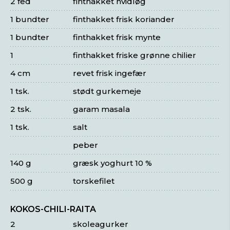
2 fed
finthakket hvidløg
1 bundter
finthakket frisk koriander
1 bundter
finthakket frisk mynte
1
finthakket friske grønne chilier
4 cm
revet frisk ingefær
1 tsk.
stødt gurkemeje
2 tsk.
garam masala
1 tsk.
salt
peber
140 g
græsk yoghurt 10 %
500 g
torskefilet
KOKOS-CHILI-RAITA
2
skoleagurker