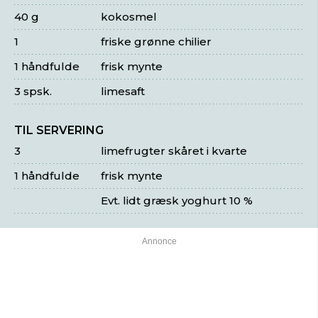
40 g
kokosmel
1
friske grønne chilier
1 håndfulde
frisk mynte
3 spsk.
limesaft
TIL SERVERING
3
limefrugter skåret i kvarte
1 håndfulde
frisk mynte
Evt. lidt græsk yoghurt 10 %