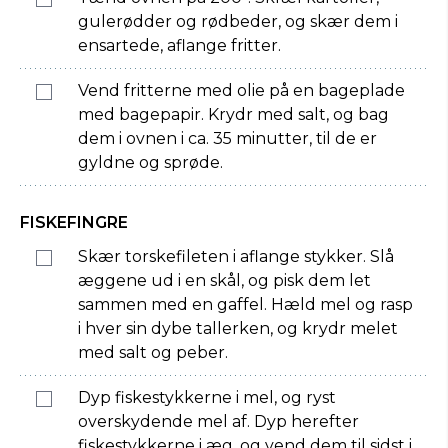
gulerødder og rødbeder, og skær dem i
ensartede, aflange fritter.
Vend fritterne med olie på en bageplade
med bagepapir. Krydr med salt, og bag
dem i ovnen i ca. 35 minutter, til de er
gyldne og sprøde.
FISKEFINGRE
Skær torskefileten i aflange stykker. Slå
æggene ud i en skål, og pisk dem let
sammen med en gaffel. Hæld mel og rasp
i hver sin dybe tallerken, og krydr melet
med salt og peber.
Dyp fiskestykkerne i mel, og ryst
overskydende mel af. Dyp herefter
fiskestykkerne i æg, og vend dem til sidst i