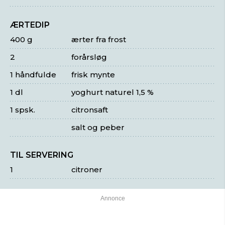
ÆRTEDIP
400 g
ærter fra frost
2
forårsløg
1 håndfulde
frisk mynte
1 dl
yoghurt naturel 1,5 %
1 spsk.
citronsaft
salt og peber
TIL SERVERING
1
citroner