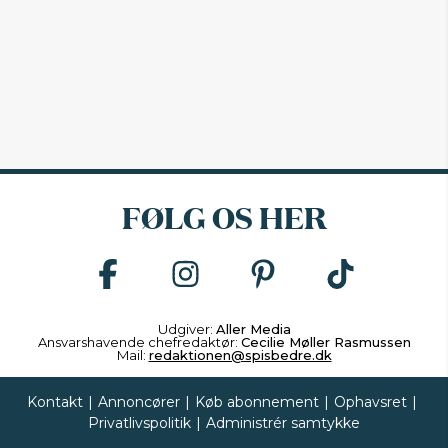
FØLG OS HER
Udgiver:
Aller Media
Ansvarshavende chefredaktør:
Cecilie Møller Rasmussen
Mail:
redaktionen@spisbedre.dk
Kontakt
|
Annoncører
|
Køb abonnement
|
Ophavsret
|
Privatlivspolitik
|
Administrér samtykke