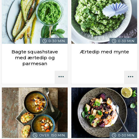
0-30 MIN.
0-30 MIN.
Bagte squashstave
Ærtedip med mynte
med ærtedip og
parmesan
OVER 150 MIN.
0-30 MIN.