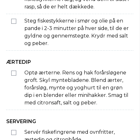
rasp, så de er helt dækkede.
Steg fiskestykkerne i smør og olie på en
pande i 2-3 minutter på hver side, til de er
gyldne og gennemstegte. Krydr med salt
og peber.
ÆRTEDIP
Optø ærterne. Rens og hak forårsløgene
groft. Skyl myntebladene. Blend ærter,
forårsløg, mynte og yoghurt til en grøn
dip i en blender eller minihakker. Smag til
med citronsaft, salt og peber.
SERVERING
Servér fiskefingrene med ovnfritter,
ærtedip og citronbåde.