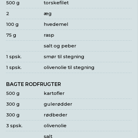
500 g
torskefilet
2
æg
100 g
hvedemel
75 g
rasp
salt og peber
1 spsk.
smør til stegning
1 spsk.
olivenolie til stegning
BAGTE RODFRUGTER
500 g
kartofler
300 g
gulerødder
300 g
rødbeder
3 spsk.
olivenolie
salt