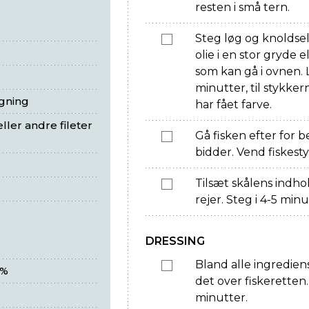
resten i små tern.
Steg løg og knoldsel
olie i en stor gryde
som kan gå i ovnen. 
minutter, til stykke
egning
har fået farve.
ller andre fileter
Gå fisken efter for 
bidder. Vend fiskest
Tilsæt skålens indh
rejer. Steg i 4-5 minu
DRESSING
Bland alle ingredien
 %
det over fiskerette
minutter.