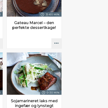
.
31-60 MIN.
Gateau Marcel – den
perfekte dessertkage!
.
0-30 MIN.
Sojamarineret laks med
ingefær og lynstegt