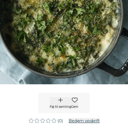
Føj til samling
Gem
(0)
Bedøm opskrift