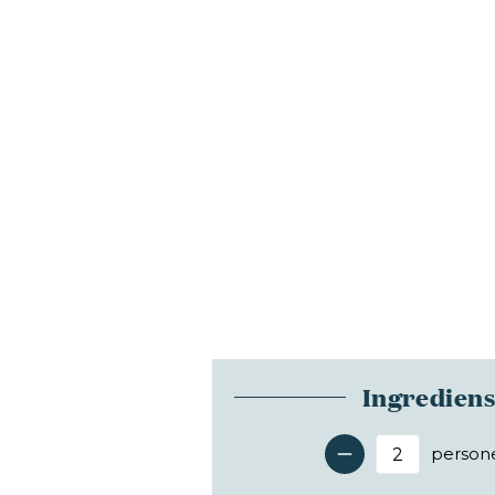
Ingredien
person
Antal 