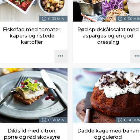
0-30 MIN.
0-30 MIN
Fiskefad med tomater,
Rød spidskålssalat med
kapers og ristede
asparges og en god
kartofler
dressing
0-30 MIN.
0-30 MIN
Dildsild med citron,
Daddelkage med banan
porre og rød skovsyre
og gulerod