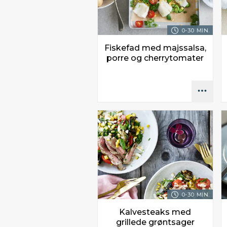
0-30 MIN.
Fiskefad med majssalsa,
porre og cherrytomater
0-30 MIN.
Kalvesteaks med
grillede grøntsager