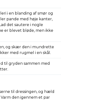
leri i en blanding af smør og
 eller pande med høje kanter,
Lad det sautere i nogle
rne er blevet bløde, men ikke
ben, og skær den i mundrette
ykker med rugmel i en skål.
old til gryden sammen med
tter.
serne til dressingen, og hæld
n. Varm den igennem et par