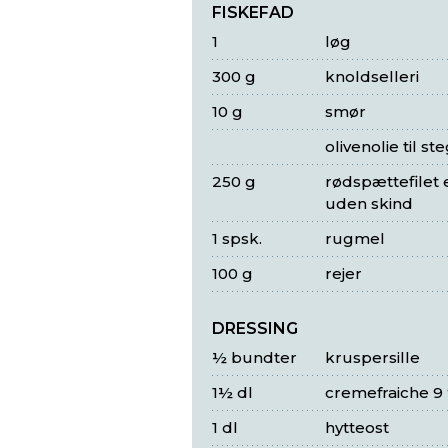
FISKEFAD
1
løg
300 g
knoldselleri
10 g
smør
olivenolie til st
250 g
rødspættefilet e
uden skind
1 spsk.
rugmel
100 g
rejer
DRESSING
½ bundter
kruspersille
1½ dl
cremefraiche 9
1 dl
hytteost