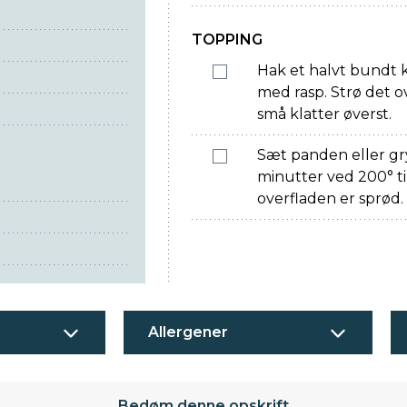
TOPPING
Hak et halvt bundt k
med rasp. Strø det ov
små klatter øverst.
Sæt panden eller gry
minutter ved 200° til
overfladen er sprød.
Allergener
Bedøm denne opskrift