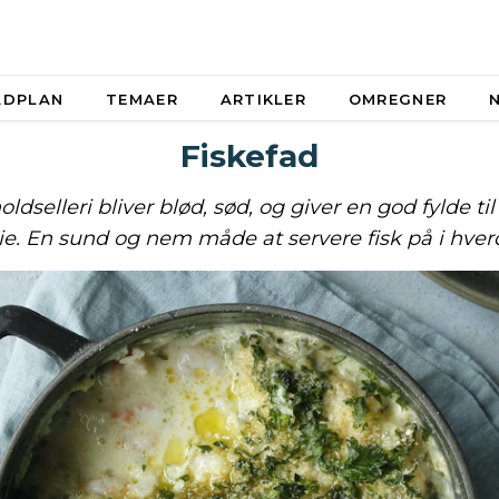
ADPLAN
TEMAER
ARTIKLER
OMREGNER
Fiskefad
ldselleri bliver blød, sød, og giver en god fylde ti
ie. En sund og nem måde at servere fisk på i hve