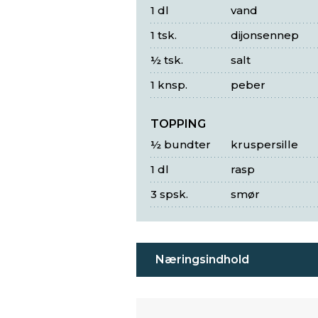
1 dl
vand
1 tsk.
dijonsennep
½ tsk.
salt
1 knsp.
peber
TOPPING
½ bundter
kruspersille
1 dl
rasp
3 spsk.
smør
Næringsindhold