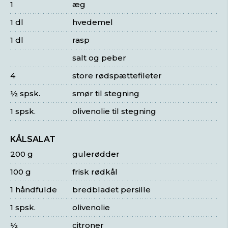
1
æg
1 dl
hvedemel
1 dl
rasp
salt og peber
4
store rødspættefileter
½ spsk.
smør til stegning
1 spsk.
olivenolie til stegning
KÅLSALAT
200 g
gulerødder
100 g
frisk rødkål
1 håndfulde
bredbladet persille
1 spsk.
olivenolie
½
citroner