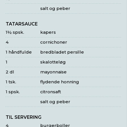
salt og peber
TATARSAUCE
1½ spsk.
kapers
4
cornichoner
1 håndfulde
bredbladet persille
1
skalotteløg
2 dl
mayonnaise
1 tsk.
flydende honning
1 spsk.
citronsaft
salt og peber
TIL SERVERING
4
burgerboller