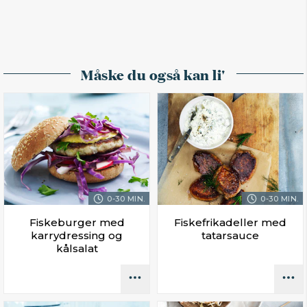
Måske du også kan li'
0-30 MIN.
0-30 MIN.
Fiskeburger med
Fiskefrikadeller med
karrydressing og
tatarsauce
kålsalat