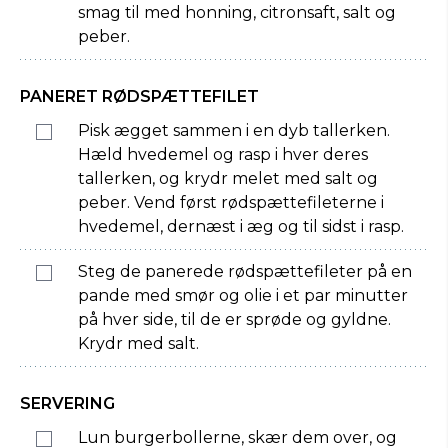
smag til med honning, citronsaft, salt og
peber.
PANERET RØDSPÆTTEFILET
Pisk ægget sammen i en dyb tallerken.
Hæld hvedemel og rasp i hver deres
tallerken, og krydr melet med salt og
peber. Vend først rødspættefileterne i
hvedemel, dernæst i æg og til sidst i rasp.
Steg de panerede rødspættefileter på en
pande med smør og olie i et par minutter
på hver side, til de er sprøde og gyldne.
Krydr med salt.
SERVERING
Lun burgerbollerne, skær dem over, og