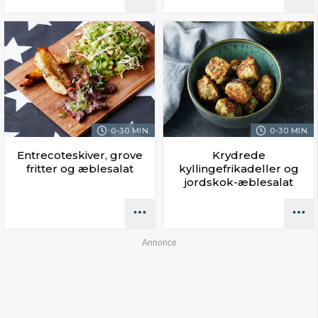
0-30 MIN.
0-30 MIN.
Entrecoteskiver, grove
Krydrede
fritter og æblesalat
kyllingefrikadeller og
jordskok-æblesalat