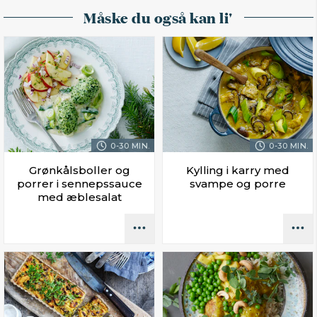
Måske du også kan li'
0-30 MIN.
0-30 MIN.
Grønkålsboller og
Kylling i karry med
porrer i sennepssauce
svampe og porre
med æblesalat