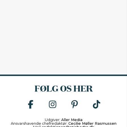
FØLG OS HER
Udgiver:
Aller Media
Ansvarshavende chefredaktør:
Cecilie Møller Rasmussen
Mail:
redaktionen@spisbedre.dk