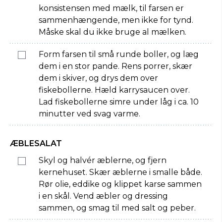
konsistensen med mælk, til farsen er
sammenhængende, men ikke for tynd.
Måske skal du ikke bruge al mælken.
Form farsen til små runde boller, og læg
dem i en stor pande. Rens porrer, skær
dem i skiver, og drys dem over
fiskebollerne. Hæld karrysaucen over.
Lad fiskebollerne simre under låg i ca. 10
minutter ved svag varme.
ÆBLESALAT
Skyl og halvér æblerne, og fjern
kernehuset. Skær æblerne i smalle både.
Rør olie, eddike og klippet karse sammen
i en skål. Vend æbler og dressing
sammen, og smag til med salt og peber.