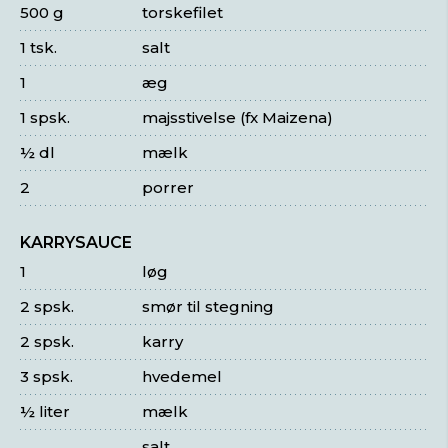
500 g
torskefilet
1 tsk.
salt
1
æg
1 spsk.
majsstivelse (fx Maizena)
½ dl
mælk
2
porrer
KARRYSAUCE
1
løg
2 spsk.
smør til stegning
2 spsk.
karry
3 spsk.
hvedemel
½ liter
mælk
salt