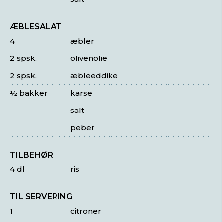
ÆBLESALAT
4
æbler
2 spsk.
olivenolie
2 spsk.
æbleeddike
½ bakker
karse
salt
peber
TILBEHØR
4 dl
ris
TIL SERVERING
1
citroner