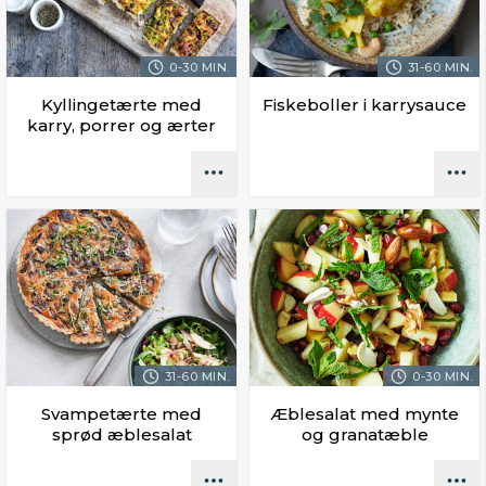
0-30 MIN.
31-60 MIN.
Kyllingetærte med
Fiskeboller i karrysauce
karry, porrer og ærter
31-60 MIN.
0-30 MIN.
Svampetærte med
Æblesalat med mynte
sprød æblesalat
og granatæble