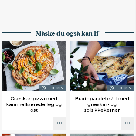
Måske du også kan li'
0-30 MIN.
0-30 MIN.
Græskar-pizza med
Bradepandebrød med
karamelliserede løg og
græskar- og
ost
solsikkekerner