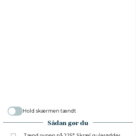
Hold skærmen tændt
Sådan gør du
Tænd ovnen på 225°. Skræl gulerødder