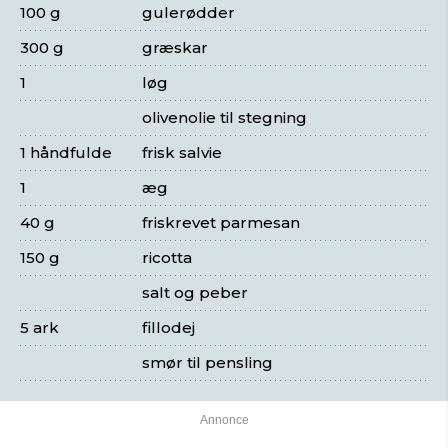
100 g
gulerødder
300 g
græskar
1
løg
olivenolie til stegning
1 håndfulde
frisk salvie
1
æg
40 g
friskrevet parmesan
150 g
ricotta
salt og peber
5 ark
fillodej
smør til pensling