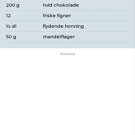
200 g
hvid chokolade
12
friske figner
½ dl
flydende honning
50 g
mandelflager