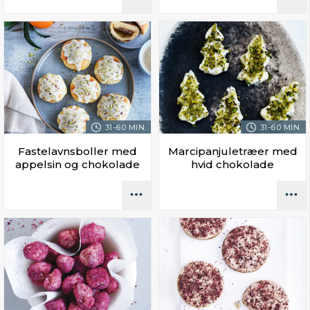
31-60 MIN.
31-60 MIN.
Fastelavnsboller med
Marcipanjuletræer med
appelsin og chokolade
hvid chokolade