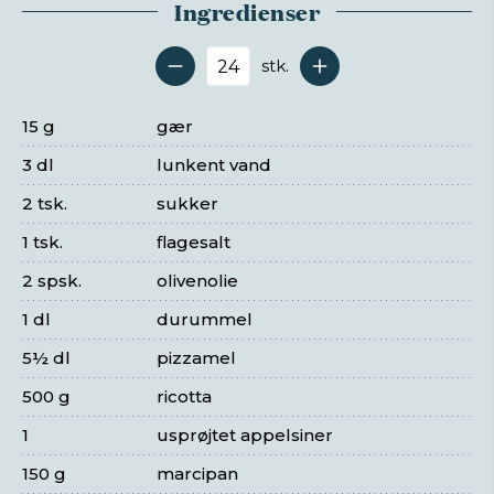
Ingredienser
stk.
Antal serveringer
15 g
gær
3 dl
lunkent vand
2 tsk.
sukker
1 tsk.
flagesalt
2 spsk.
olivenolie
1 dl
durummel
5½ dl
pizzamel
500 g
ricotta
1
usprøjtet appelsiner
150 g
marcipan