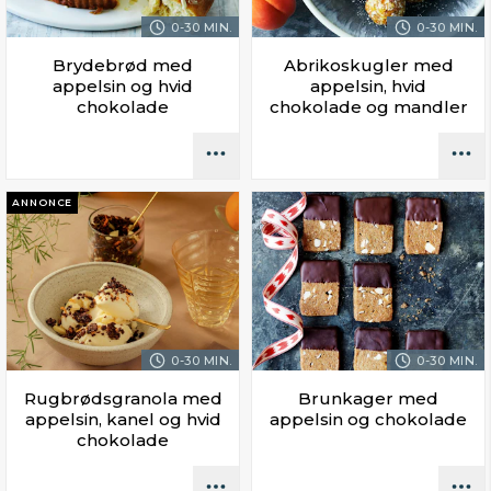
0-30 MIN.
0-30 MIN.
Brydebrød med
Abrikoskugler med
appelsin og hvid
appelsin, hvid
chokolade
chokolade og mandler
ANNONCE
0-30 MIN.
0-30 MIN.
Rugbrødsgranola med
Brunkager med
appelsin, kanel og hvid
appelsin og chokolade
chokolade