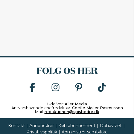
FØLG OS HER
Udgiver:
Aller Media
Ansvarshavende chefredaktør:
Cecilie Møller Rasmussen
Mail:
redaktionen@spisbedre.dk
Kontakt
|
Annoncører
|
Køb abonnement
|
Ophavsret
|
Privatlivspolitik
|
Administrér samtykke