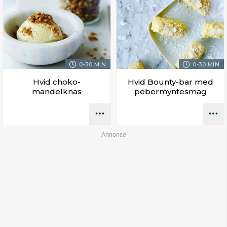
0-30 MIN.
0-30 MIN.
Hvid choko-
Hvid Bounty-bar med
mandelknas
pebermyntesmag