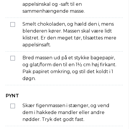
appelsinskal og -saft til en
sammenhængende masse.
Smelt chokoladen, og hæld den i, mens
blenderen kører. Massen skal være lidt
klistret. Er den meget tør, tilsættes mere
appelsinsaft.
Bred massen ud på et stykke bagepapir,
og glat/form den til en 1½ cm høj firkant.
Pak papiret omkring, og stil det koldt i 1
døgn.
PYNT
Skær figenmassen i stænger, og vend
dem i hakkede mandler eller andre
nødder. Tryk det godt fast.