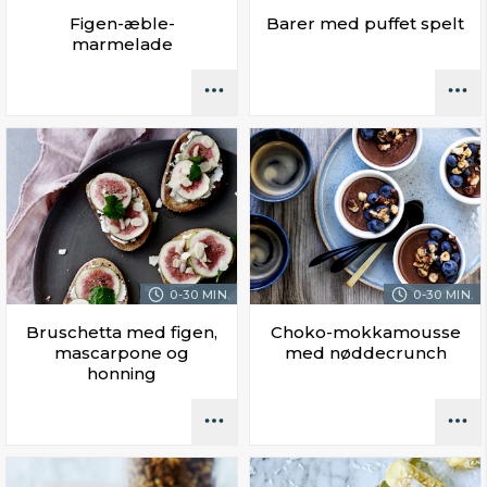
Figen-æble-
Barer med puffet spelt
marmelade
0-30 MIN.
0-30 MIN.
Bruschetta med figen,
Choko-mokkamousse
mascarpone og
med nøddecrunch
honning