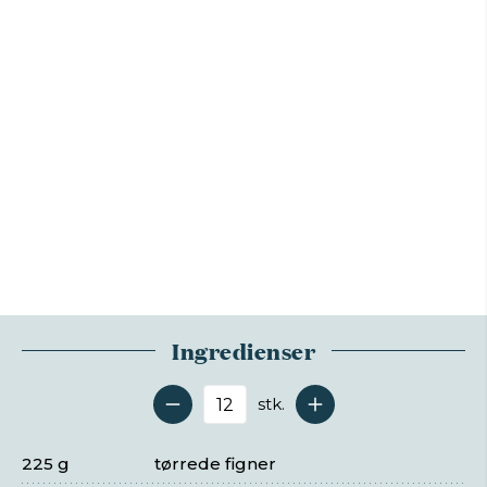
Ingredienser
stk.
Antal serveringer
225 g
tørrede figner