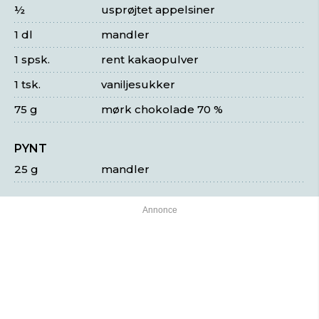
½
usprøjtet appelsiner
1 dl
mandler
1 spsk.
rent kakaopulver
1 tsk.
vaniljesukker
75 g
mørk chokolade 70 %
PYNT
25 g
mandler