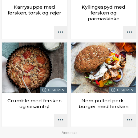
Karrysuppe med
Kyllingespyd med
fersken, torsk og rejer
fersken og
parmaskinke
0-30 MIN.
0-30 MIN.
Crumble med fersken
Nem pulled pork-
og sesamfrø
burger med fersken