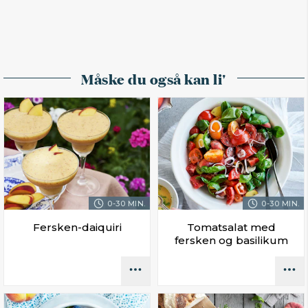
Måske du også kan li'
0-30 MIN.
0-30 MIN.
Fersken-daiquiri
Tomatsalat med
fersken og basilikum