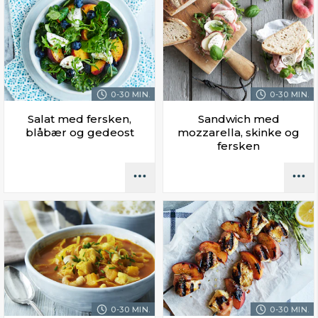
0-30 MIN.
0-30 MIN.
Salat med fersken,
Sandwich med
blåbær og gedeost
mozzarella, skinke og
fersken
0-30 MIN.
0-30 MIN.