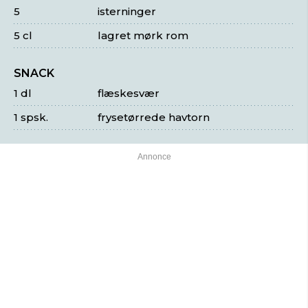
5
isterninger
5 cl
lagret mørk rom
SNACK
1 dl
flæskesvær
1 spsk.
frysetørrede havtorn