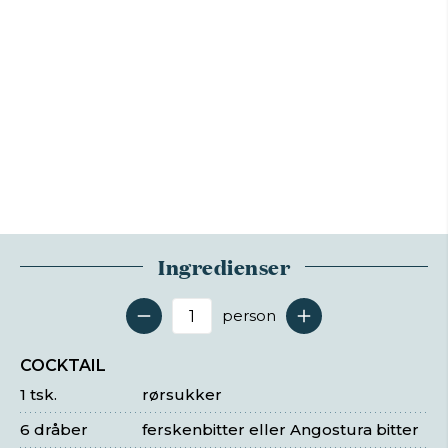
Ingredienser
person
Antal serveringer
COCKTAIL
1 tsk.
rørsukker
6 dråber
ferskenbitter eller Angostura bitter