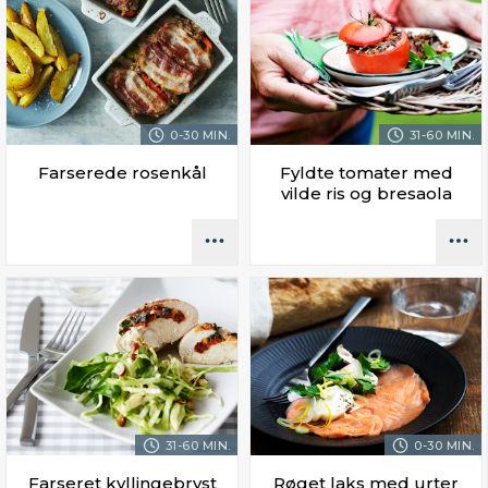
0-30 MIN.
31-60 MIN.
Farserede rosenkål
Fyldte tomater med
vilde ris og bresaola
31-60 MIN.
0-30 MIN.
Farseret kyllingebryst
Røget laks med urter