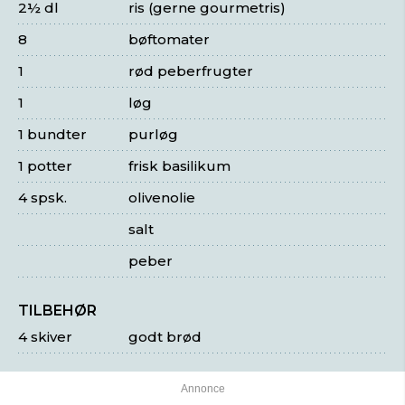
2½ dl
ris (gerne gourmetris)
8
bøftomater
1
rød peberfrugter
1
løg
1 bundter
purløg
1 potter
frisk basilikum
4 spsk.
olivenolie
salt
peber
TILBEHØR
4 skiver
godt brød