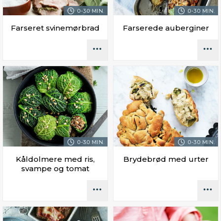
0-30 MIN.
0-30 MIN.
Farseret svinemørbrad
Farserede auberginer
0-30 MIN.
0-30 MIN.
Kåldolmere med ris,
Brydebrød med urter
svampe og tomat