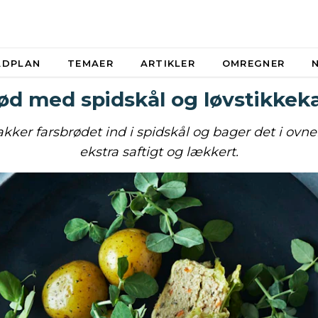
ADPLAN
TEMAER
ARTIKLER
OMREGNER
ød med spidskål og løvstikkeka
ker farsbrødet ind i spidskål og bager det i ovnen
ekstra saftigt og lækkert.