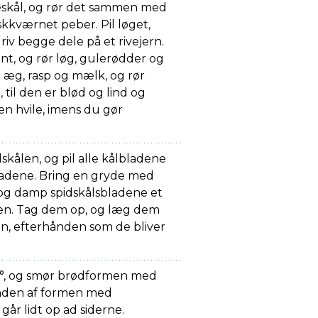
eskål, og rør det sammen med
riskkværnet peber. Pil løget,
riv begge dele på et rivejern.
nt, og rør løg, gulerødder og
æt æg, rasp og mælk, og rør
til den er blød og lind og
rsen hvile, imens du gør
kålen, og pil alle kålbladene
 bladene. Bring en gryde med
, og damp spidskålsbladene et
en. Tag dem op, og læg dem
ken, efterhånden som de bliver
°, og smør brødformen med
unden af formen med
 går lidt op ad siderne.