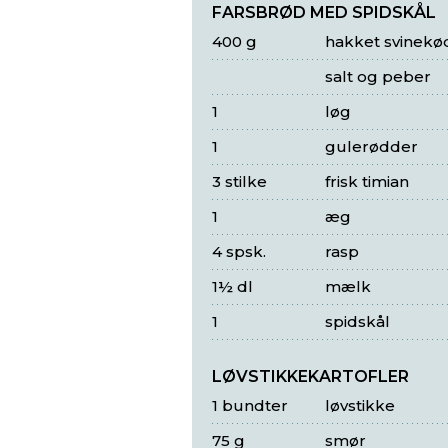
FARSBRØD MED SPIDSKÅL
400 g
hakket svinekø
salt og peber
1
løg
1
gulerødder
3 stilke
frisk timian
1
æg
4 spsk.
rasp
1½ dl
mælk
1
spidskål
LØVSTIKKEKARTOFLER
1 bundter
løvstikke
75 g
smør