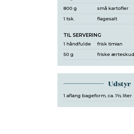
800 g
små kartofler
1 tsk.
flagesalt
TIL SERVERING
1 håndfulde
frisk timian
50 g
friske ærtesku
Udstyr
1 aflang bageform, ca. 1½ liter