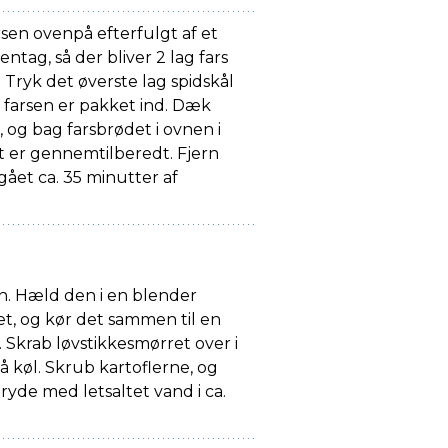
sen ovenpå efterfulgt af et
entag, så der bliver 2 lag fars
t. Tryk det øverste lag spidskål
å farsen er pakket ind. Dæk
 og bag farsbrødet i ovnen i
et er gennemtilberedt. Fjern
 gået ca. 35 minutter af
en. Hæld den i en blender
, og kør det sammen til en
 Skrab løvstikkesmørret over i
å køl. Skrub kartoflerne, og
yde med letsaltet vand i ca.