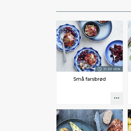
31-60 MIN.
Små farsbrød