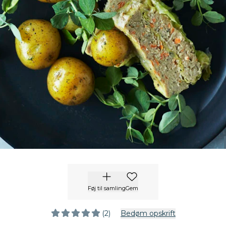
Føj til samling
Gem
(2)
Bedøm opskrift