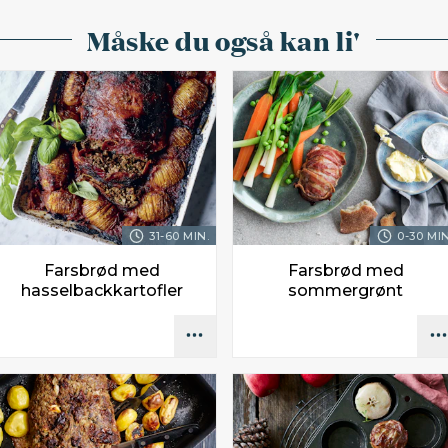
Måske du også kan li'
31-60 MIN.
0-30 MIN
Farsbrød med
Farsbrød med
hasselbackkartofler
sommergrønt