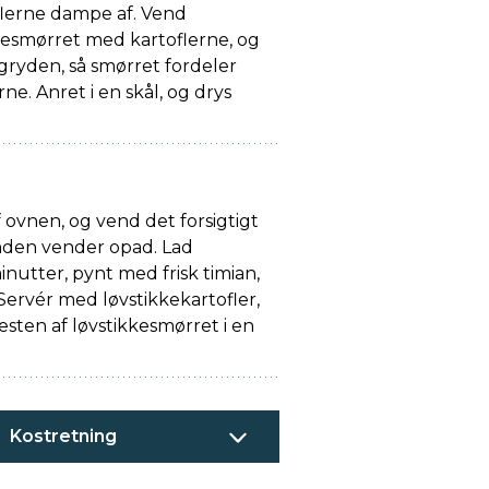
flerne dampe af. Vend
kesmørret med kartoflerne, og
 gryden, så smørret fordeler
rne. Anret i en skål, og drys
 ovnen, og vend det forsigtigt
nden vender opad. Lad
minutter, pynt med frisk timian,
 Servér med løvstikkekartofler,
esten af løvstikkesmørret i en
Kostretning