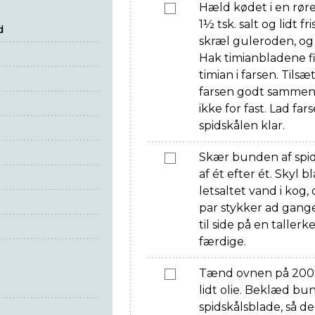
Hæld kødet i en rør
1½ tsk. salt og lidt f
d
skræl guleroden, og 
Hak timianbladene fi
timian i farsen. Tils
farsen godt sammen, 
ikke for fast. Lad fa
spidskålen klar.
Skær bunden af spids
af ét efter ét. Skyl
letsaltet vand i kog
par stykker ad gang
til side på en taller
færdige.
Tænd ovnen på 200
lidt olie. Beklæd b
spidskålsblade, så de