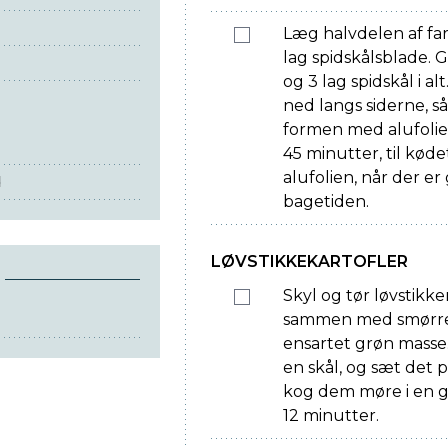
Læg halvdelen af far
lag spidskålsblade. G
og 3 lag spidskål i al
ned langs siderne, s
formen med alufolie,
45 minutter, til kød
alufolien, når der er
d
bagetiden.
LØVSTIKKEKARTOFLER
Skyl og tør løvstikk
sammen med smørret
ensartet grøn masse.
en skål, og sæt det p
kog dem møre i en gr
12 minutter.