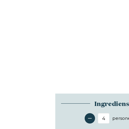
Ingredien
person
Antal 