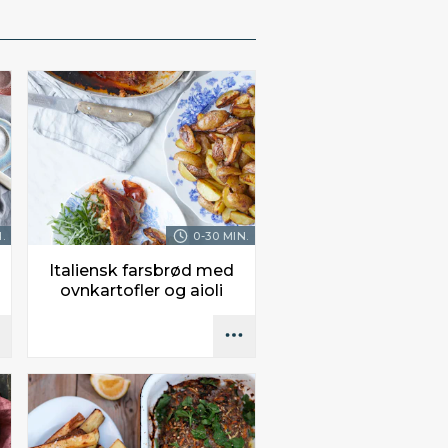
.
0-30 MIN.
Italiensk farsbrød med
ovnkartofler og aioli