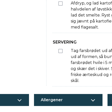
Afdryp, og lad karto
halvdelen af løvstik
lad det smelte. Ryst
sig jævnt på kartofle
med flagesalt.
SERVERING
Tag farsbrødet ud af
ud af formen, så bu
farsbrødet hvile i 5 
og skær det i skiver.
friske ærteskud og r
skål.
Allergener