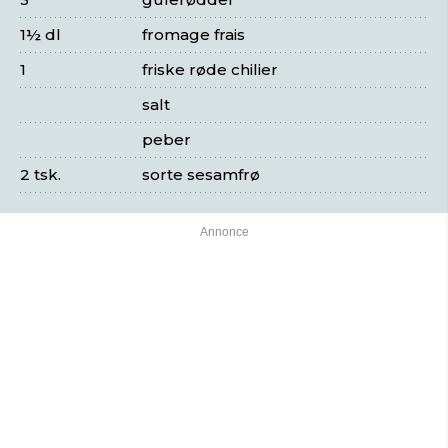
1½ dl
fromage frais
1
friske røde chilier
salt
peber
2 tsk.
sorte sesamfrø