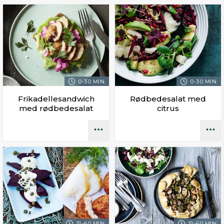
0-30 MIN.
0-30 MIN.
Frikadellesandwich
Rødbedesalat med
med rødbedesalat
citrus
31-60 MIN.
31-60 MIN.