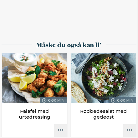
Måske du også kan li'
0-30 MIN.
0-30 MIN.
Falafel med
Rødbedesalat med
urtedressing
gedeost