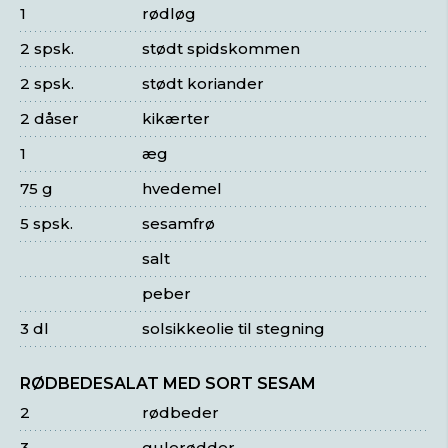
1
rødløg
2 spsk.
stødt spidskommen
2 spsk.
stødt koriander
2 dåser
kikærter
1
æg
75 g
hvedemel
5 spsk.
sesamfrø
salt
peber
3 dl
solsikkeolie til stegning
RØDBEDESALAT MED SORT SESAM
2
rødbeder
3
gulerødder