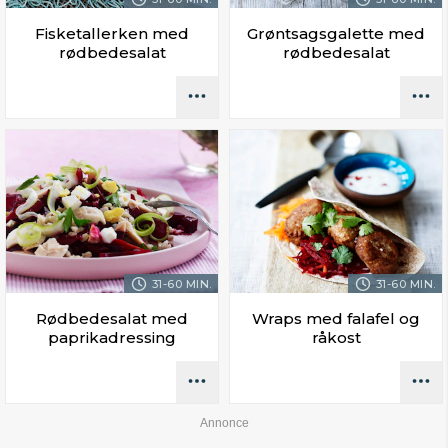
Fisketallerken med
Grøntsagsgalette med
rødbedesalat
rødbedesalat
31-60 MIN.
31-60 MIN.
Rødbedesalat med
Wraps med falafel og
paprikadressing
råkost