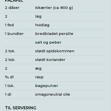
FALAFEL
2 dåser
kikærter (ca. 800 g)
2
løg
1 fed
hvidløg
1 bundter
bredbladet persille
salt og peber
2 tsk.
stødt spidskommen
2 tsk.
stødt koriander
2
æg
¾ dl
rasp
1 tsk.
bagepulver
1 dl
smagsneutral olie
TIL SERVERING