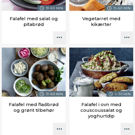
31-60 MIN.
31-60 MIN.
Falafel med salat og
Vegetarret med
pitabrød
kikærter
31-60 MIN.
0-30 MIN.
Falafel med fladbrød
Falafel i ovn med
og grønt tilbehør
couscoussalat og
yoghurtdip