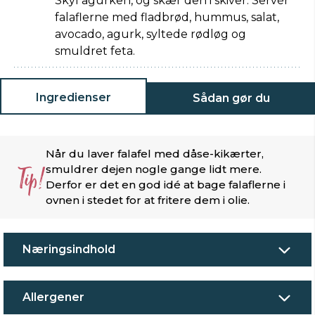
Skyl agurken, og skær den i skiver. Servér
falaflerne med fladbrød, hummus, salat,
avocado, agurk, syltede rødløg og
smuldret feta.
Ingredienser
Sådan gør du
Når du laver falafel med dåse-kikærter,
Tip!
smuldrer dejen nogle gange lidt mere.
Derfor er det en god idé at bage falaflerne i
ovnen i stedet for at fritere dem i olie.
Næringsindhold
Allergener