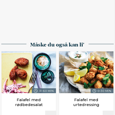
Måske du også kan li'
31-60 MIN.
0-30 MIN.
Falafel med
Falafel med
rødbedesalat
urtedressing