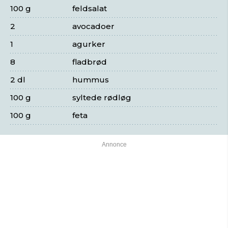
100 g
feldsalat
2
avocadoer
1
agurker
8
fladbrød
2 dl
hummus
100 g
syltede rødløg
100 g
feta