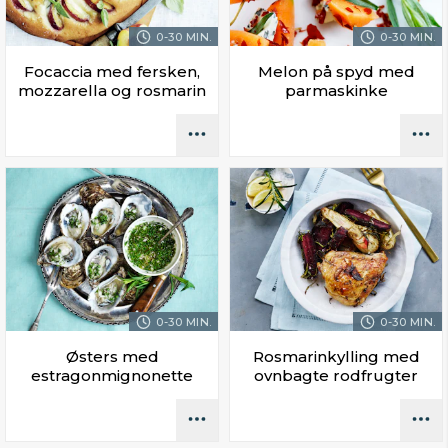
0-30 MIN.
0-30 MIN.
Focaccia med fersken,
Melon på spyd med
mozzarella og rosmarin
parmaskinke
0-30 MIN.
0-30 MIN.
Østers med
Rosmarinkylling med
estragonmignonette
ovnbagte rodfrugter