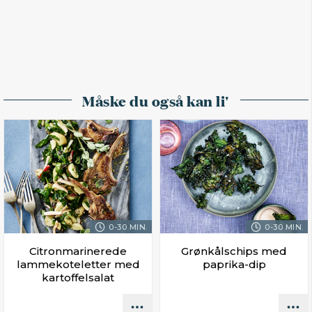
Måske du også kan li'
0-30 MIN.
0-30 MIN.
Citronmarinerede
Grønkålschips med
lammekoteletter med
paprika-dip
kartoffelsalat