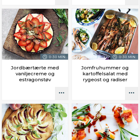
0-30 MIN.
0-30 MIN.
Jordbærtærte med
Jomfruhummer og
vaniljecreme og
kartoffelsalat med
estragonstøv
rygeost og radiser