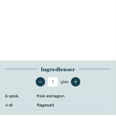
Ingredienser
glas
Antal serveringer
6 spsk.
frisk estragon
4 dl
flagesalt