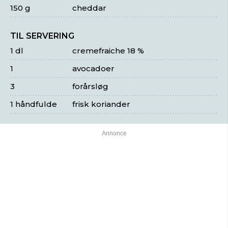
150 g
cheddar
TIL SERVERING
1 dl
cremefraiche 18 %
1
avocadoer
3
forårsløg
1 håndfulde
frisk koriander