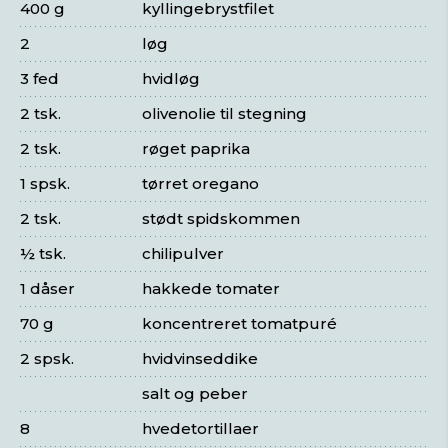
400 g
kyllingebrystfilet
2
løg
3 fed
hvidløg
2 tsk.
olivenolie til stegning
2 tsk.
røget paprika
1 spsk.
tørret oregano
2 tsk.
stødt spidskommen
½ tsk.
chilipulver
1 dåser
hakkede tomater
70 g
koncentreret tomatpuré
2 spsk.
hvidvinseddike
salt og peber
8
hvedetortillaer