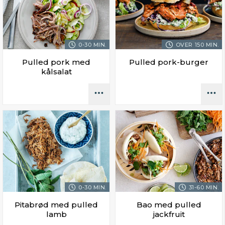
0-30 MIN.
OVER 150 MIN.
Pulled pork med
Pulled pork-burger
kålsalat
0-30 MIN.
31-60 MIN.
Pitabrød med pulled
Bao med pulled
lamb
jackfruit