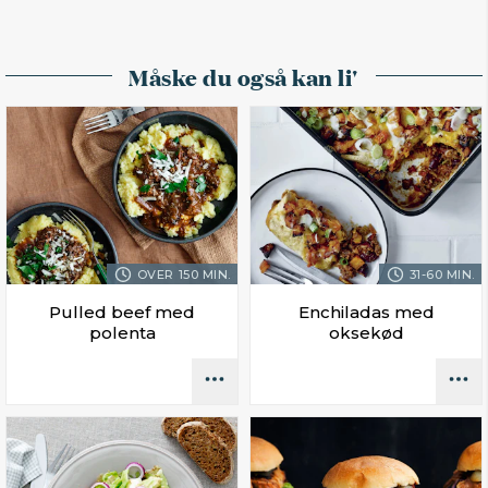
Måske du også kan li'
OVER 150 MIN.
31-60 MIN.
Pulled beef med
Enchiladas med
polenta
oksekød