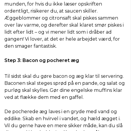
munden, for hvis du ikke læser opskriften
ordentligt, risikerer du, at saucen skiller.
Æggeblommer og citronsaft skal piskes sammen
over lav varme, og derefter skal klaret smør piskes i
lidt efter lidt – og vi mener lidt som i dråber ad
gangen! Vi lover, at det er hele arbejdet værd, for
den smager fantastisk.
Step 3: Bacon og pocheret æg
Til sidst skal du gøre bacon og æg klar til servering.
Baconen skal steges sprød på en pande, og salat og
purløg skal skylles. Gør dine engelske muffins klar
ved at flække dem med en gaffel.
De pocherede æg laves i en gryde med vand og
eddike. Skab en hvirvel i vandet, og hæld ægget i.
Vil du gerne have en mere sikker måde, kan du slå