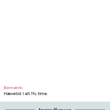
Bemærk:
Hævetid: I alt 1½ time.
Ingredienser