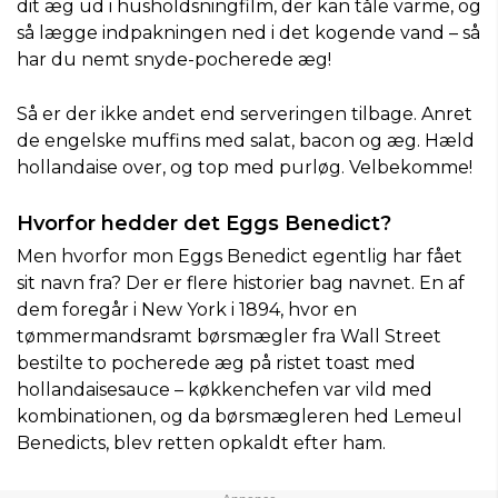
dit æg ud i husholdsningfilm, der kan tåle varme, og
så lægge indpakningen ned i det kogende vand – så
har du nemt snyde-pocherede æg!
Så er der ikke andet end serveringen tilbage. Anret
de engelske muffins med salat, bacon og æg. Hæld
hollandaise over, og top med purløg. Velbekomme!
Hvorfor hedder det Eggs Benedict?
Men hvorfor mon Eggs Benedict egentlig har fået
sit navn fra? Der er flere historier bag navnet. En af
dem foregår i New York i 1894, hvor en
tømmermandsramt børsmægler fra Wall Street
bestilte to pocherede æg på ristet toast med
hollandaisesauce – køkkenchefen var vild med
kombinationen, og da børsmægleren hed Lemeul
Benedicts, blev retten opkaldt efter ham.