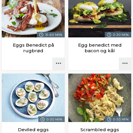
31-60 MIN.
0-30 MIN.
Eggs Benedict på
Egg benedict med
rugbrød
bacon og kål
0-30 MIN.
0-30 MIN.
Deviled eggs
Scrambled eggs