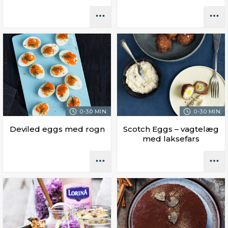
0-30 MIN.
0-30 MIN.
Deviled eggs med rogn
Scotch Eggs – vagtelæg
med laksefars