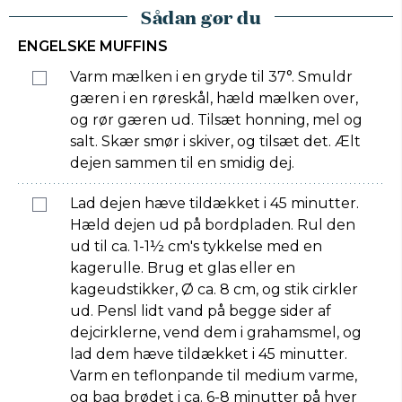
Sådan gør du
ENGELSKE MUFFINS
Varm mælken i en gryde til 37°. Smuldr
gæren i en røreskål, hæld mælken over,
og rør gæren ud. Tilsæt honning, mel og
salt. Skær smør i skiver, og tilsæt det. Ælt
dejen sammen til en smidig dej.
Lad dejen hæve tildækket i 45 minutter.
Hæld dejen ud på bordpladen. Rul den
ud til ca. 1-1½ cm's tykkelse med en
kagerulle. Brug et glas eller en
kageudstikker, Ø ca. 8 cm, og stik cirkler
ud. Pensl lidt vand på begge sider af
dejcirklerne, vend dem i grahamsmel, og
lad dem hæve tildækket i 45 minutter.
Varm en teflonpande til medium varme,
og bag brødet i ca. 6-8 minutter på hver