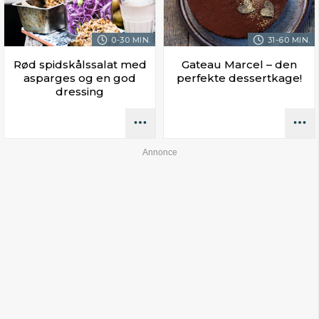
0-30 MIN.
31-60 MIN.
Rød spidskålssalat med
Gateau Marcel – den
asparges og en god
perfekte dessertkage!
dressing