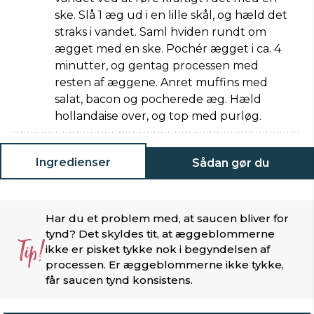
ske. Slå 1 æg ud i en lille skål, og hæld det
straks i vandet. Saml hviden rundt om
ægget med en ske. Pochér ægget i ca. 4
minutter, og gentag processen med
resten af æggene. Anret muffins med
salat, bacon og pocherede æg. Hæld
hollandaise over, og top med purløg.
Ingredienser
Sådan gør du
Har du et problem med, at saucen bliver for
tynd? Det skyldes tit, at æggeblommerne
Tip!
ikke er pisket tykke nok i begyndelsen af
processen. Er æggeblommerne ikke tykke,
får saucen tynd konsistens.