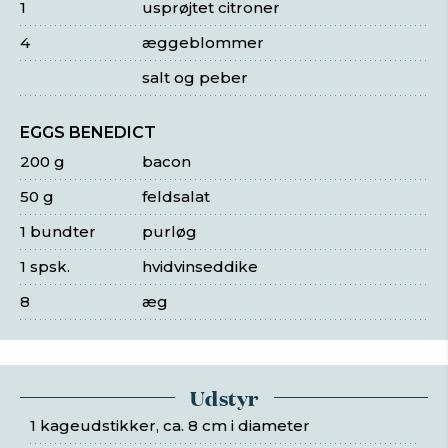
1
usprøjtet citroner
4
æggeblommer
salt og peber
EGGS BENEDICT
200 g
bacon
50 g
feldsalat
1 bundter
purløg
1 spsk.
hvidvinseddike
8
æg
Udstyr
1 kageudstikker, ca. 8 cm i diameter