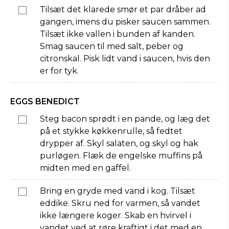
Tilsæt det klarede smør et par dråber ad
gangen, imens du pisker saucen sammen.
Tilsæt ikke vallen i bunden af kanden.
Smag saucen til med salt, peber og
citronskal. Pisk lidt vand i saucen, hvis den
er for tyk.
EGGS BENEDICT
Steg bacon sprødt i en pande, og læg det
på et stykke køkkenrulle, så fedtet
drypper af. Skyl salaten, og skyl og hak
purløgen. Flæk de engelske muffins på
midten med en gaffel.
Bring en gryde med vand i kog. Tilsæt
eddike. Skru ned for varmen, så vandet
ikke længere koger. Skab en hvirvel i
vandet ved at røre kraftigt i det med en