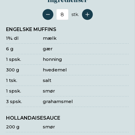
stk.
Antal serveringer
ENGELSKE MUFFINS
1¾ dl
mælk
6 g
gær
1 spsk.
honning
300 g
hvedemel
1 tsk.
salt
1 spsk.
smør
3 spsk.
grahamsmel
HOLLANDAISESAUCE
200 g
smør