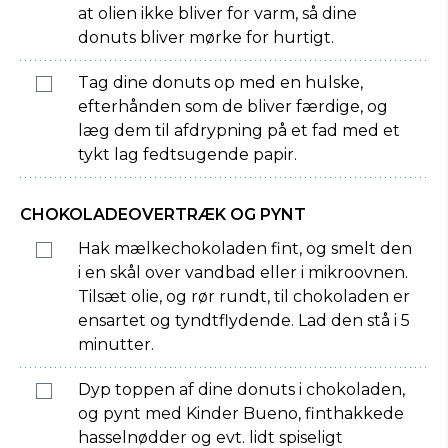
at olien ikke bliver for varm, så dine
donuts bliver mørke for hurtigt.
Tag dine donuts op med en hulske,
efterhånden som de bliver færdige, og
læg dem til afdrypning på et fad med et
tykt lag fedtsugende papir.
CHOKOLADEOVERTRÆK OG PYNT
Hak mælkechokoladen fint, og smelt den
i en skål over vandbad eller i mikroovnen.
Tilsæt olie, og rør rundt, til chokoladen er
ensartet og tyndtflydende. Lad den stå i 5
minutter.
Dyp toppen af dine donuts i chokoladen,
og pynt med Kinder Bueno, finthakkede
hasselnødder og evt. lidt spiseligt