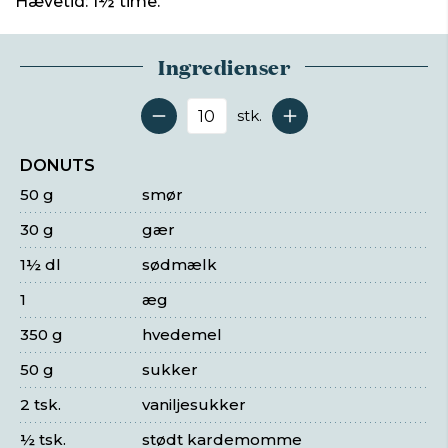
Hævetid: 1½ time.
Ingredienser
stk.
Antal serveringer
DONUTS
50 g
smør
30 g
gær
1½ dl
sødmælk
1
æg
350 g
hvedemel
50 g
sukker
2 tsk.
vaniljesukker
½ tsk.
stødt kardemomme