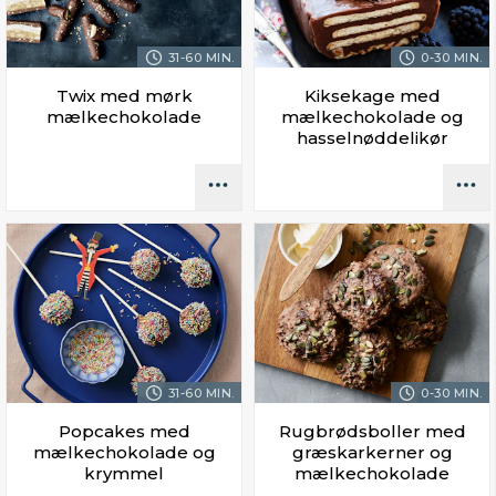
31-60 MIN.
0-30 MIN.
Twix med mørk
Kiksekage med
mælkechokolade
mælkechokolade og
hasselnøddelikør
31-60 MIN.
0-30 MIN.
Popcakes med
Rugbrødsboller med
mælkechokolade og
græskarkerner og
krymmel
mælkechokolade