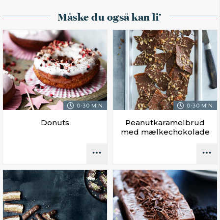
Måske du også kan li'
0-30 MIN.
0-30 MIN.
Donuts
Peanutkaramelbrud
med mælkechokolade