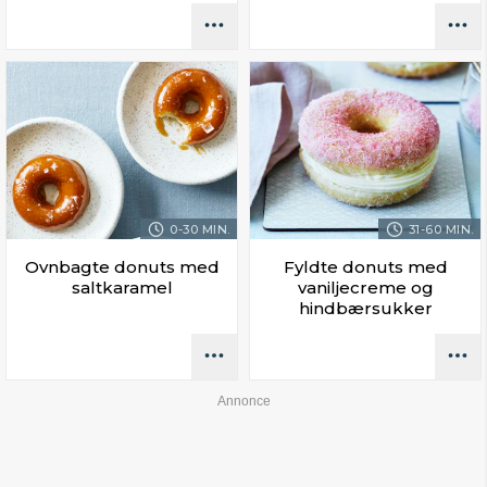
0-30 MIN.
31-60 MIN.
Ovnbagte donuts med
Fyldte donuts med
saltkaramel
vaniljecreme og
hindbærsukker