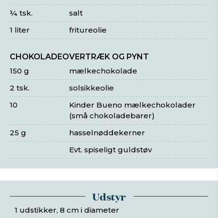
¼ tsk.
salt
1 liter
fritureolie
CHOKOLADEOVERTRÆK OG PYNT
150 g
mælkechokolade
2 tsk.
solsikkeolie
10
Kinder Bueno mælkechokolader
(små chokoladebarer)
25 g
hasselnøddekerner
Evt. spiseligt guldstøv
Udstyr
1 udstikker, 8 cm i diameter