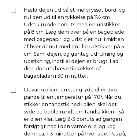
Hæld dejen ud på et meldrysset bord, og
rul den ud til en tykkelse på 1½ cm.
Udstik runde donuts med en udstikker
på 8 cm. Læg dem over på en bageplade
med bagepapir, og udstik et hul i midten
af hver donut med en lille udstikker på 3
cm. Saml dejen, og gentag udrulning og
udstikning, indtil al dejen er brugt. Lad
dine donuts hæve tildækket på
bagepladen i 30 minutter.
Opvarm olien i en stor gryde eller dyb
pande til en temperatur på 170°. Når du
stikker en tandstik ned i olien, skal det
syde og boble rundt om tandstikken – så
er olien klar. Læg 2-3 donuts ad gangen
forsigtigt ned i den varme olie, og kog
dem i ca. 1-3 minutter på hver side. Pas på,