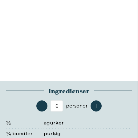
Ingredienser
personer
Antal serveringer
½
agurker
¼ bundter
purløg