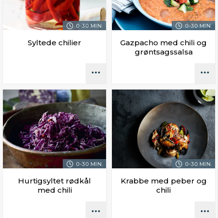
0-30 MIN.
0-30 MIN.
Syltede chilier
Gazpacho med chili og
grøntsagssalsa
0-30 MIN.
0-30 MIN.
Hurtigsyltet rødkål
Krabbe med peber og
med chili
chili