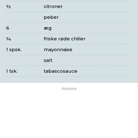
½
citroner
peber
6
æg
¼
friske røde chilier
1 spsk.
mayonnaise
salt
1 tsk.
tabascosauce