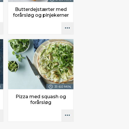
Butterdejstærter med
forårsløg og pinjekerner
.
31-60 MIN.
Pizza med squash og
forårsløg