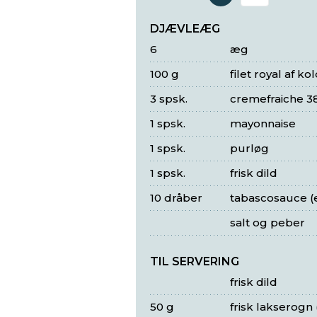
Antal 
DJÆVLEÆG
6
æg
100 g
filet royal af k
3 spsk.
cremefraiche 3
1 spsk.
mayonnaise
1 spsk.
purløg
1 spsk.
frisk dild
10 dråber
tabascosauce (e
salt og peber
TIL SERVERING
frisk dild
50 g
frisk lakserogn