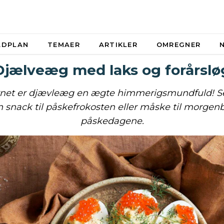
ADPLAN
TEMAER
ARTIKLER
OMREGNER
Djælveæg med laks og forårslø
vnet er djævleæg en ægte himmerigsmundfuld! S
 snack til påskefrokosten eller måske til morgenb
påskedagene.