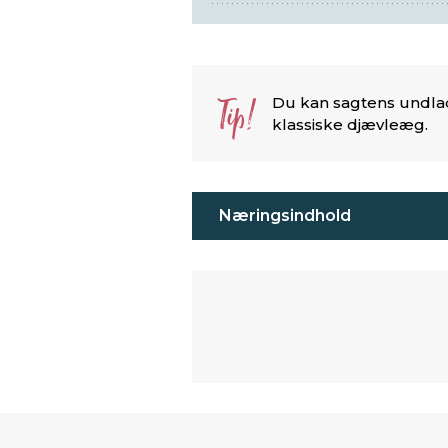
Tip!
Du kan sagtens undlade
klassiske djævleæg.
Næringsindhold