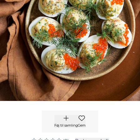
Føj til samling
Gem