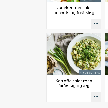
Nudelret med laks,
peanuts og forårsløg
31-60 MIN.
Kartoffelsalat med
forårsløg og æg