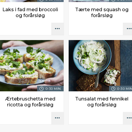
Laks i fad med broccoli
Tærte med squash og
og forårsløg
forårsløg
0-30 MIN.
0-30 MIN
Ærtebruschetta med
Tunsalat med fennikel
ricotta og forårsløg
og forårsløg