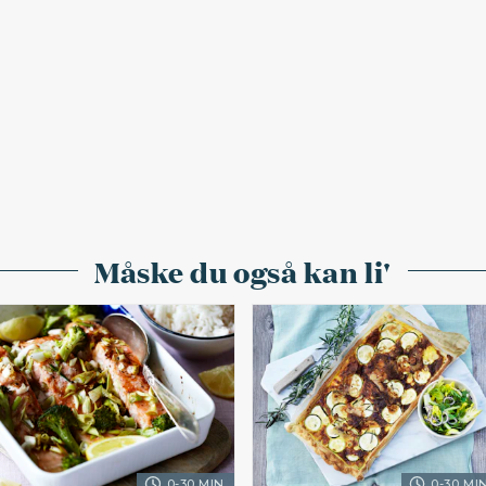
Måske du også kan li'
0-30 MIN.
0-30 MIN