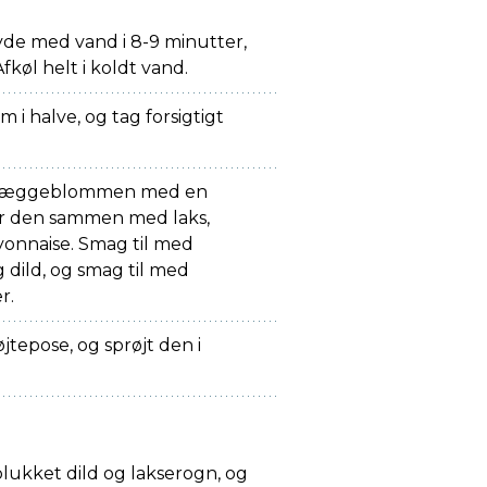
de med vand i 8-9 minutter,
Afkøl helt i koldt vand.
 i halve, og tag forsigtigt
os æggeblommen med en
 rør den sammen med laks,
onnaise. Smag til med
 dild, og smag til med
r.
jtepose, og sprøjt den i
ukket dild og lakserogn, og