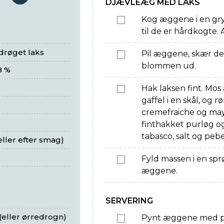
serveringer
DJÆVLEÆG MED LAKS
Kog æggene i en gry
til de er hårdkogte. 
oldrøget laks
Pil æggene, skær dem
blommen ud.
8 %
Hak laksen fint. M
gaffel i en skål, og
cremefraiche og may
finthakket purløg og
tabasco, salt og pebe
ller efter smag)
Fyld massen i en sprø
æggene.
SERVERING
 (eller ørredrogn)
Pynt æggene med pl