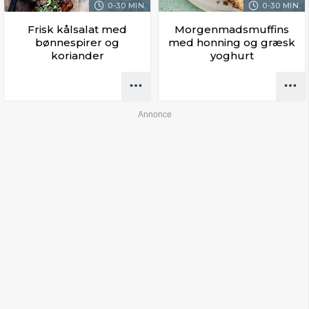
0-30 MIN.
0-30 MIN.
Frisk kålsalat med
Morgenmadsmuffins
bønnespirer og
med honning og græsk
koriander
yoghurt