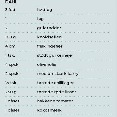
DAHL
3 fed
hvidløg
1
løg
2
gulerødder
100 g
knoldselleri
4 cm
frisk ingefær
1 tsk.
stødt gurkemeje
4 spsk.
olivenolie
2 spsk.
mediumstærk karry
½ tsk.
tørrede chiliflager
250 g
tørrede røde linser
1 dåser
hakkede tomater
1 dåser
kokosmælk