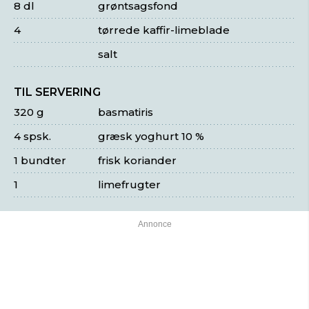
8 dl
grøntsagsfond
4
tørrede kaffir-limeblade
salt
TIL SERVERING
320 g
basmatiris
4 spsk.
græsk yoghurt 10 %
1 bundter
frisk koriander
1
limefrugter