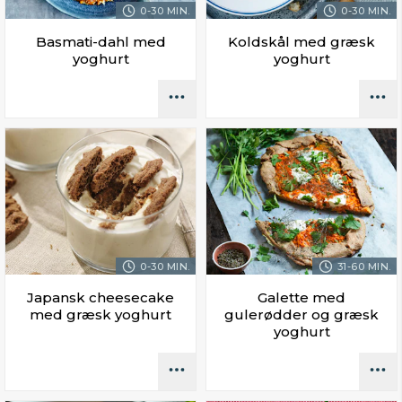
0-30 MIN.
0-30 MIN.
Basmati-dahl med
Koldskål med græsk
yoghurt
yoghurt
0-30 MIN.
31-60 MIN.
Japansk cheesecake
Galette med
med græsk yoghurt
gulerødder og græsk
yoghurt