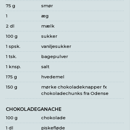
75 g
smør
1
æg
2 dl
mælk
100 g
sukker
1 spsk.
vaniljesukker
1 tsk.
bagepulver
1 knsp.
salt
175 g
hvedemel
150 g
mørke chokoladeknapper fx
chokoladechunks fra Odense
CHOKOLADEGANACHE
100 g
chokolade
1 dl
piskefløde