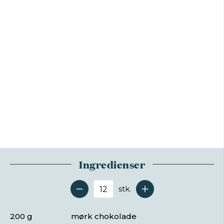
Ingredienser
stk.
Antal serveringer
200 g
mørk chokolade