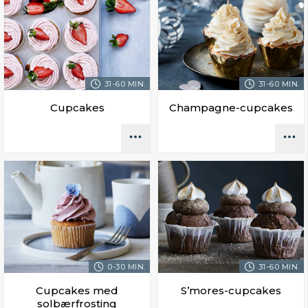
31-60 MIN.
31-60 MIN.
Cupcakes
Champagne-cupcakes
0-30 MIN.
31-60 MIN.
Cupcakes med
S’mores-cupcakes
solbærfrosting