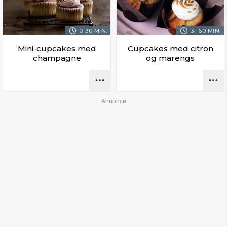
0-30 MIN.
31-60 MIN.
Mini-cupcakes med
Cupcakes med citron
champagne
og marengs