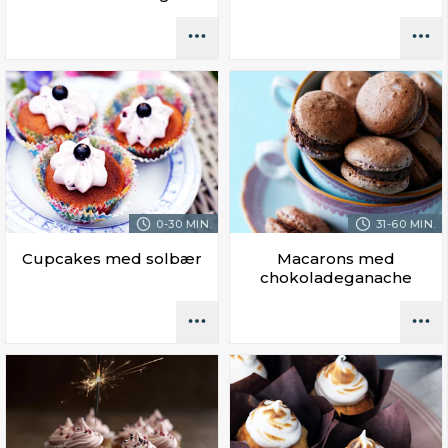
0-30 MIN.
31-60 MIN.
Cupcakes med solbær
Macarons med
chokoladeganache