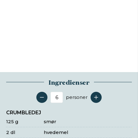
Ingredienser
personer
Antal serveringer
CRUMBLEDEJ
125 g
smør
2 dl
hvedemel