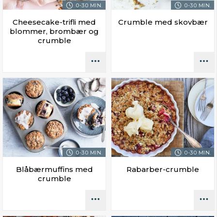
0-30 MIN.
0-30 MIN.
Cheesecake-trifli med
Crumble med skovbær
blommer, brombær og
crumble
0-30 MIN.
0-30 MIN.
Blåbærmuffins med
Rabarber-crumble
crumble