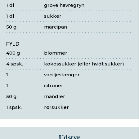
1 dl
grove havregryn
1 dl
sukker
50 g
marcipan
FYLD
400 g
blommer
4 spsk.
kokossukker (eller hvidt sukker)
1
vaniljestænger
1
citroner
50 g
mandler
1 spsk.
rørsukker
Udstyr