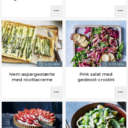
0-30 MIN.
0-30 MIN.
Nem aspargestærte
Pink salat med
med ricottacreme
gedeost-crostini