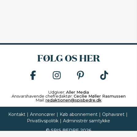
FØLG OS HER
Udgiver:
Aller Media
Ansvarshavende chefredaktør:
Cecilie Møller Rasmussen
Mail:
redaktionen@spisbedre.dk
Kontakt
|
Annoncører
|
Køb abonnement
|
Ophavsret
|
Privatlivspolitik
|
Administrér samtykke
©
SPIS BEDRE
2026