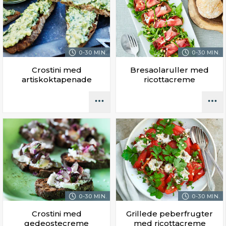
0-30 MIN.
0-30 MIN.
Crostini med
Bresaolaruller med
artiskoktapenade
ricottacreme
0-30 MIN.
0-30 MIN.
Crostini med
Grillede peberfrugter
gedeostecreme
med ricottacreme