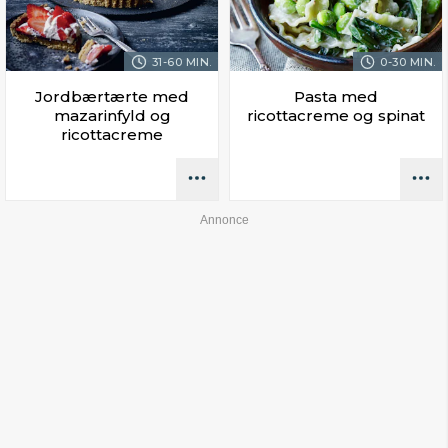
31-60 MIN.
0-30 MIN.
Jordbærtærte med
Pasta med
mazarinfyld og
ricottacreme og spinat
ricottacreme