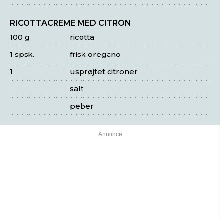
RICOTTACREME MED CITRON
100 g
ricotta
1 spsk.
frisk oregano
1
usprøjtet citroner
salt
peber