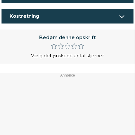
Kostretning
Bedøm denne opskrift
Vælg det ønskede antal stjerner