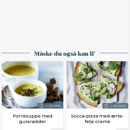
Måske du også kan li'
0-30 MIN.
0-30 MIN.
Porresuppe med
Socca-pizza med ærte-
gulerødder
feta-creme