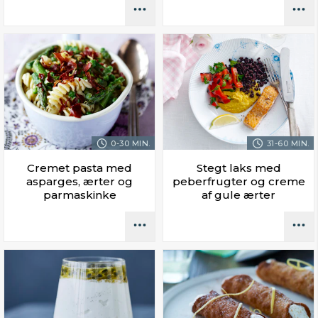
0-30 MIN.
31-60 MIN.
Cremet pasta med
Stegt laks med
asparges, ærter og
peberfrugter og creme
parmaskinke
af gule ærter