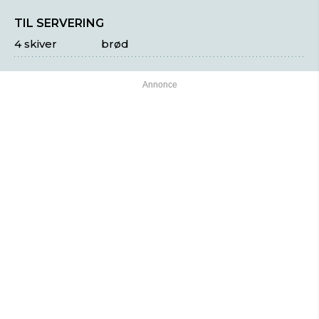
TIL SERVERING
4 skiver
brød