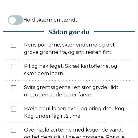
Hold skærmen tændt
Sådan gør du
Rens porrerne, skær enderne og det
grove grønne fra, og snit resten fint.
Pil og hak løget. Skræl kartoflerne, og
skær dem i tern.
Svits grøntsagerne i en stor gryde i lidt
olie, uden at de tager farve.
Hæld bouillonen over, og bring det i kog.
Kog under låg i ½ time.
Overhæld ærterne med kogende vand,
og lad dem stå, til de er optøede. Rør olie