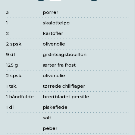
3
porrer
1
skalotteløg
2
kartofler
2 spsk.
olivenolie
9 dl
grøntsagsbouillon
125 g
ærter fra frost
2 spsk.
olivenolie
1 tsk.
tørrede chiliflager
1 håndfulde
bredbladet persille
1 dl
piskefløde
salt
peber