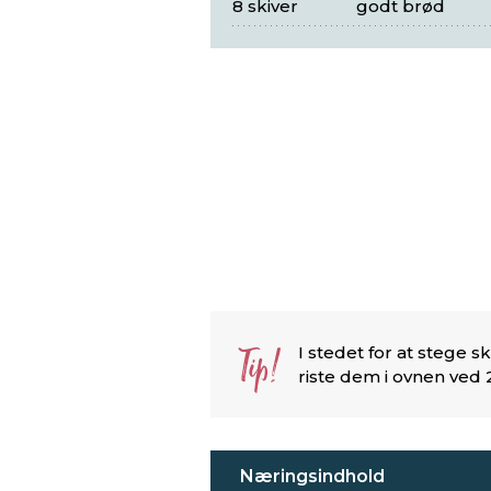
8 skiver
godt brød
Tip!
I stedet for at stege
riste dem i ovnen ved 2
Næringsindhold