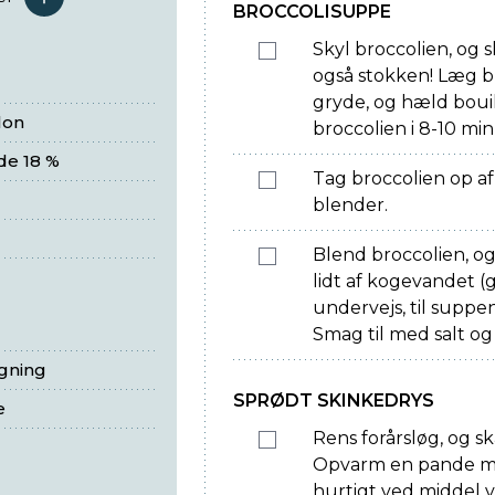
serveringer
BROCCOLISUPPE
Skyl broccolien, og 
også stokken! Læg br
gryde, og hæld boui
lon
broccolien i 8-10 min
de 18 %
Tag broccolien op af
blender.
Blend broccolien, og
lidt af kogevandet 
undervejs, til suppe
Smag til med salt og
egning
SPRØDT SKINKEDRYS
e
Rens forårsløg, og s
Opvarm en pande med
hurtigt ved middel v