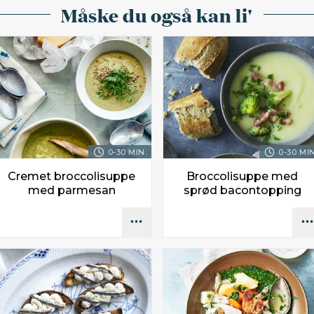
Måske du også kan li'
0-30 MIN.
0-30 MIN
Cremet broccolisuppe
Broccolisuppe med
med parmesan
sprød bacontopping