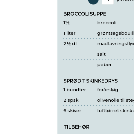
Antal 
BROCCOLISUPPE
1½
broccoli
1 liter
grøntsagsbouil
2½ dl
madlavningsflø
salt
peber
SPRØDT SKINKEDRYS
1 bundter
forårsløg
2 spsk.
olivenolie til st
6 skiver
lufttørret skink
TILBEHØR