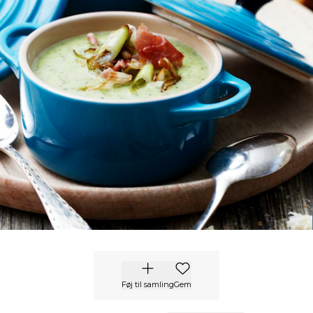
Føj til samling
Gem