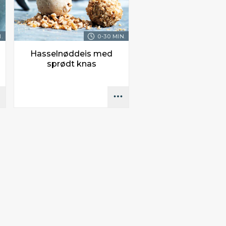
.
0-30 MIN.
Hasselnøddeis med
sprødt knas