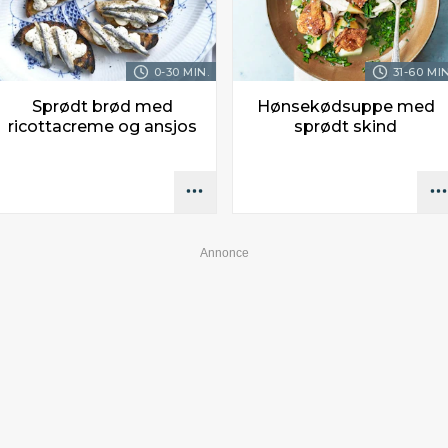
0-30 MIN.
31-60 MIN
Sprødt brød med
Hønsekødsuppe med
ricottacreme og ansjos
sprødt skind