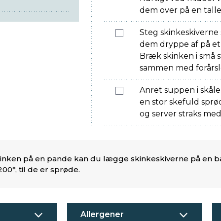
dem over på en tall
Steg skinkeskiverne
dem dryppe af på et
Bræk skinken i små 
sammen med forårsl
Anret suppen i skåle
en stor skefuld sprød
og server straks med 
 skinken på en pande kan du lægge skinkeskiverne på e
00°, til de er sprøde.
Allergener