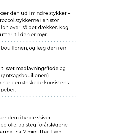
skær den ud i mindre stykker –
occolistykkerne i en stor
llon over, så det dækker. Kog
utter, til den er mør.
 bouillonen, og læg den i en
 tilsæt madlavningsfløde og
(grøntsagsbouillonen)
n har den ønskede konsistens.
 peber.
kær dem i tynde skiver.
 olie, og steg forårsløgene
arme i ca. 2 minutter. Læg