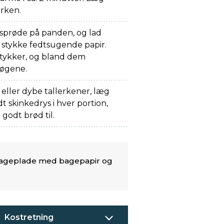
erken.
 sprøde på panden, og lad
 stykke fedtsugende papir.
stykker, og bland dem
øgene.
 eller dybe tallerkener, læg
t skinkedrys i hver portion,
godt brød til.
n bageplade med bagepapir og
Kostretning