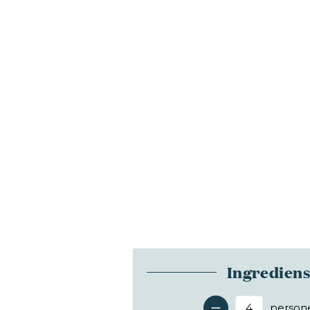
Ingredien
person