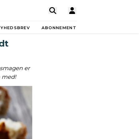
NYHEDSBREV
ABONNEMENT
dt
 smagen er
e med!