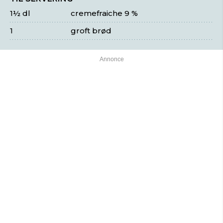
1½ dl
cremefraiche 9 %
1
groft brød