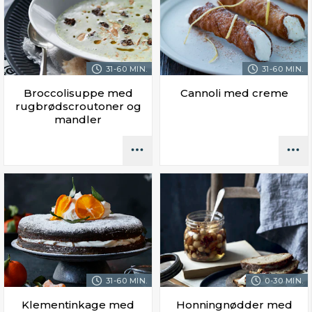
31-60 MIN.
31-60 MIN.
Broccolisuppe med
Cannoli med creme
rugbrødscroutoner og
mandler
31-60 MIN.
0-30 MIN.
Klementinkage med
Honningnødder med