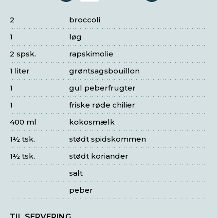
2
broccoli
1
løg
2 spsk.
rapskimolie
1 liter
grøntsagsbouillon
1
gul peberfrugter
1
friske røde chilier
400 ml
kokosmælk
1½ tsk.
stødt spidskommen
1½ tsk.
stødt koriander
salt
peber
TIL SERVERING