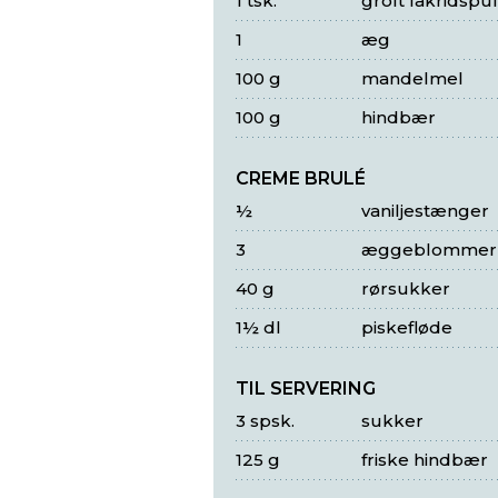
1 tsk.
groft lakridspu
1
æg
100 g
mandelmel
100 g
hindbær
CREME BRULÉ
½
vaniljestænger
3
æggeblommer
40 g
rørsukker
1½ dl
piskefløde
TIL SERVERING
3 spsk.
sukker
125 g
friske hindbær