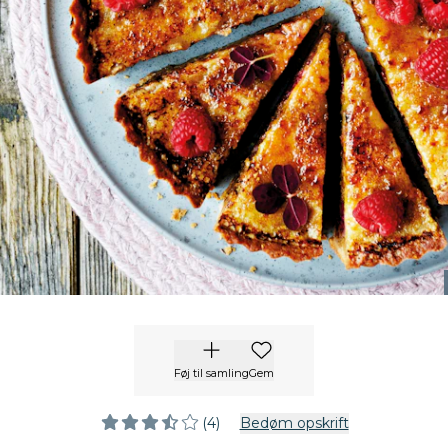
Føj til samling
Gem
(4)
Bedøm opskrift