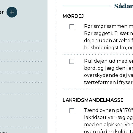
Sådan
er
serveringer
MØRDEJ
Rør smør sammen med 
Rør ægget i. Tilsæt
dejen uden at ælte f
husholdningsfilm, og
Rul dejen ud med en
bord, og læg den i 
overskydende dej væ
tærteformen i frysere
LAKRIDSMANDELMASSE
Tænd ovnen på 170°.
lakridspulver, æg o
med en elpisker. Ve
oven på den kolde t