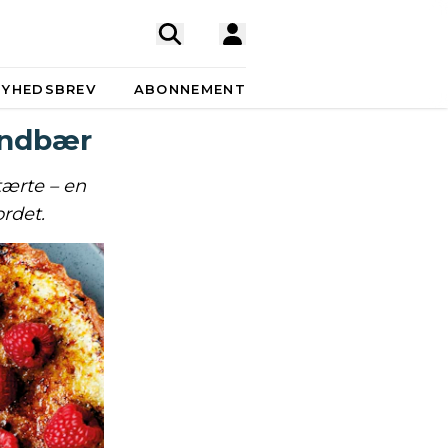
NYHEDSBREV
ABONNEMENT
indbær
tærte – en
rdet.