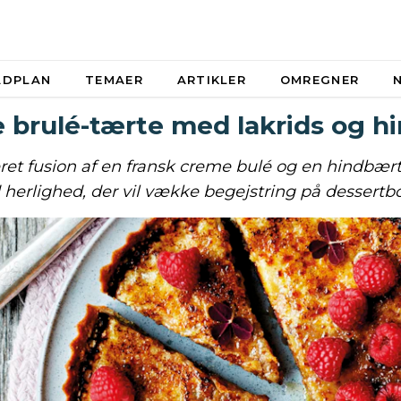
ADPLAN
TEMAER
ARTIKLER
OMREGNER
 brulé-tærte med lakrids og h
eret fusion af en fransk creme bulé og en hindbær
 herlighed, der vil vække begejstring på dessertbo