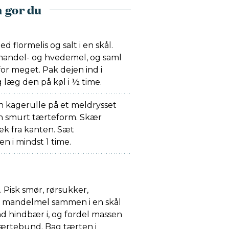
 gør du
flormelis og salt i en skål.
 mandel- og hvedemel, og saml
or meget. Pak dejen ind i
 læg den på køl i ½ time.
 kagerulle på et meldrysset
en smurt tærteform. Skær
k fra kanten. Sæt
n i mindst 1 time.
 Pisk smør, rørsukker,
g mandelmel sammen i en skål
nd hindbær i, og fordel massen
ærtebund. Bag tærten i