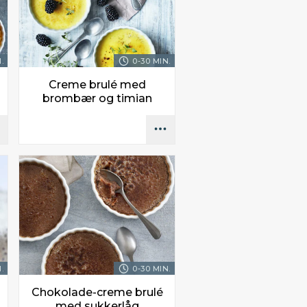
.
0-30 MIN.
Creme brulé med
brombær og timian
.
0-30 MIN.
Chokolade-creme brulé
med sukkerlåg