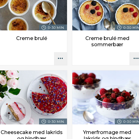
0-30 MIN.
0-30 MIN
Creme brulé
Creme brulé med
sommerbær
0-30 MIN.
0-30 MIN
Cheesecake med lakrids
Ymerfromage med
og hindbær
lakrids og hindbær