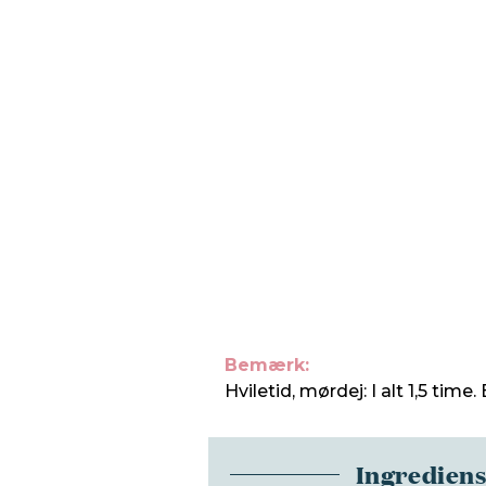
Bemærk:
Hviletid, mørdej: I alt 1,5 tim
Ingredien