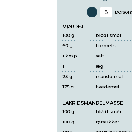
person
Antal 
MØRDEJ
100 g
blødt smør
60 g
flormelis
1 knsp.
salt
1
æg
25 g
mandelmel
175 g
hvedemel
LAKRIDSMANDELMASSE
100 g
blødt smør
100 g
rørsukker