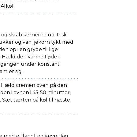
 Afkøl.
 og skrab kernerne ud. Pisk
kker og vaniljekorn tykt med
den op i en gryde til lige
 Hæld den varme fløde i
 gangen under konstant
amler sig.
. Hæld cremen oven på den
den i ovnen i 45-50 minutter,
g. Sæt tærten på køl til næste
e med et tyndt og jævnt lag