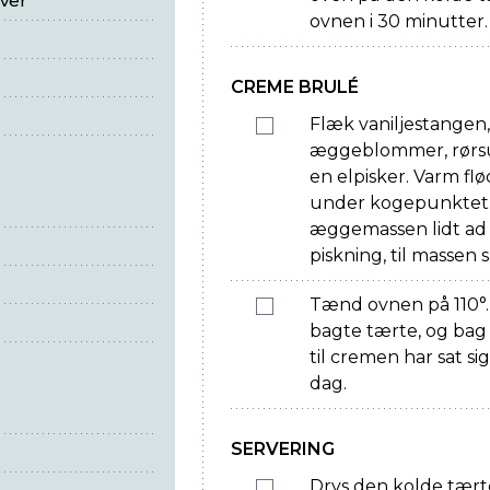
lver
ovnen i 30 minutter.
CREME BRULÉ
Flæk vaniljestangen,
æggeblommer, rørsu
en elpisker. Varm flø
under kogepunktet.
æggemassen lidt ad
piskning, til massen s
Tænd ovnen på 110°
bagte tærte, og bag 
til cremen har sat si
dag.
SERVERING
Drys den kolde tært