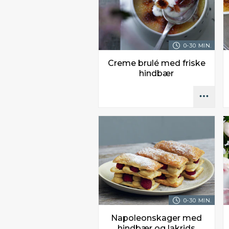
0-30 MIN.
Creme brulé med friske
hindbær
0-30 MIN.
Napoleonskager med
hindbær og lakrids