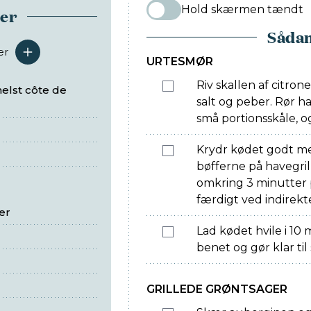
Hold skærmen tændt
ser
Sådan
er
serveringer
URTESMØR
Riv skallen af citrone
helst côte de
salt og peber. Rør ha
små portionsskåle, og
Krydr kødet godt me
bøfferne på havegril
omkring 3 minutter 
færdigt ved indirekt
er
Lad kødet hvile i 10 
benet og gør klar til
GRILLEDE GRØNTSAGER