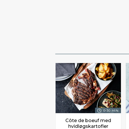
0-30 MIN.
Côte de boeuf med
hvidløgskartofler