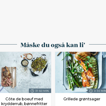
Måske du også kan li'
31-60 MIN.
0-30 MIN
Côte de boeuf med
Grillede grøntsager
krydderrub, bønnefritter