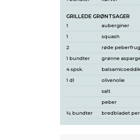
GRILLEDE GRØNTSAGER
1
auberginer
1
squash
2
røde peberfrug
1 bundter
grønne asparg
4 spsk.
balsamicoeddi
1 dl
olivenolie
salt
peber
½ bundter
bredbladet pers