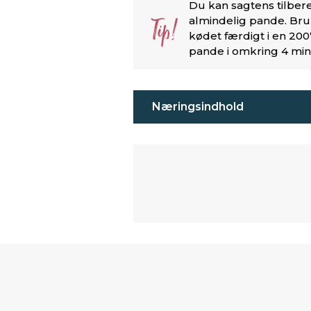
Du kan sagtens tilbere
Tip!
almindelig pande. Brun
kødet færdigt i en 20
pande i omkring 4 minu
Næringsindhold