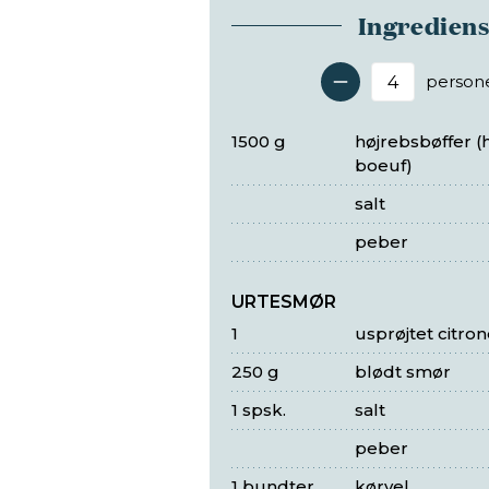
Ingredien
person
Antal 
1500 g
højrebsbøffer (
boeuf)
salt
peber
URTESMØR
1
usprøjtet citron
250 g
blødt smør
1 spsk.
salt
peber
1 bundter
kørvel