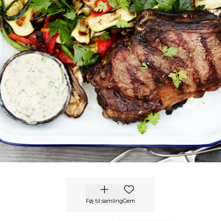
Føj til samling
Gem