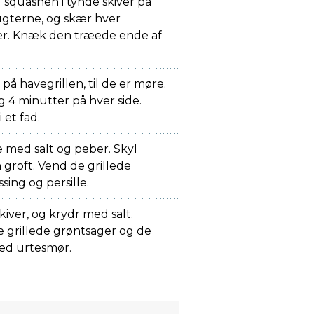
squashen i tynde skiver på
ugterne, og skær hver
ker. Knæk den træede ende af
på havegrillen, til de er møre.
 4 minutter på hver side.
 et fad.
e med salt og peber. Skyl
 groft. Vend de grillede
ing og persille.
kiver, og krydr med salt.
 grillede grøntsager og de
ed urtesmør.