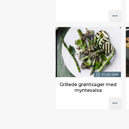
31-60 MIN.
Grillede grøntsager med
myntesalsa