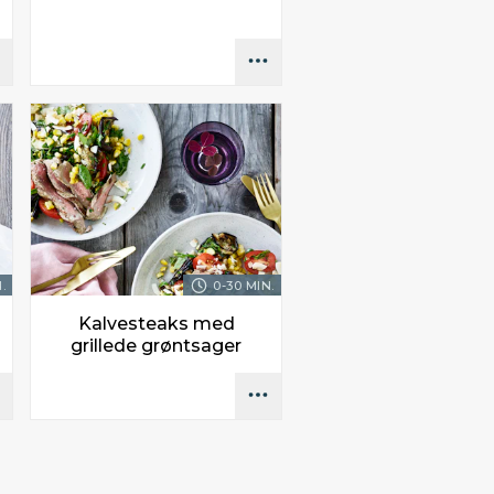
.
0-30 MIN.
Kalvesteaks med
grillede grøntsager