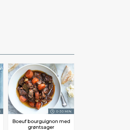
.
0-30 MIN.
Boeuf bourguignon med
grøntsager