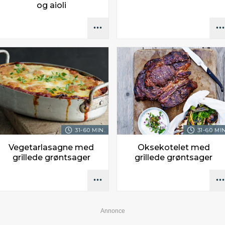
og aioli
31-60 MIN.
31-60 MIN
Vegetarlasagne med
Oksekotelet med
grillede grøntsager
grillede grøntsager