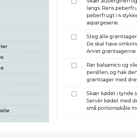
Skær auberginen og 
langs. Rens peberfr
peberfrugt i 4 styk
aspargesene.
Steg alle grøntsager 
De skal have omkring
ter
Anret grøntsagerne i
es
Rør balsamico og oli
ke
persillen, og hak den
grøntsager med dress
Skær kødet i tynde s
Servér kødet med de
små portionsskåle m
ille