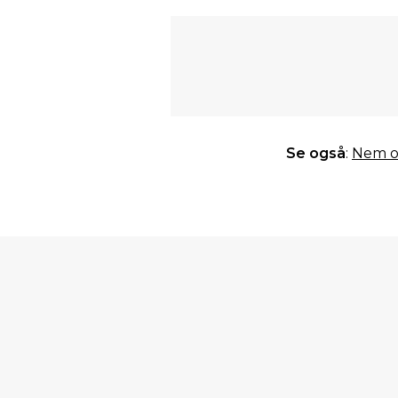
Se også
:
Nem op