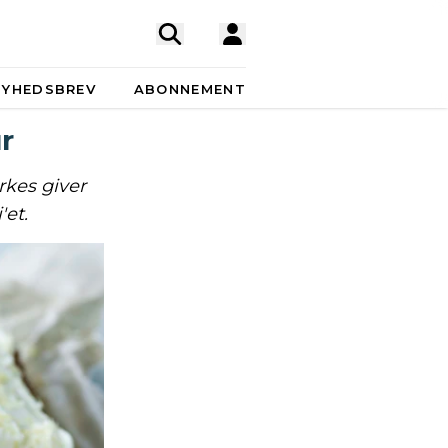
NYHEDSBREV
ABONNEMENT
r
rkes giver
'et.