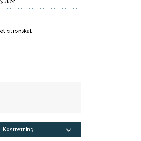
tykker.
t citronskal.
Kostretning