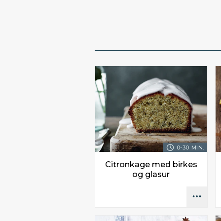
0-30 MIN.
Citronkage med birkes
og glasur