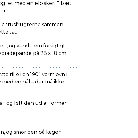
og let med en elpisker. Tilsæt
en.
fra citrusfrugterne sammen
tte tag.
ing, og vend dem forsigtigt i
/bradepande på 28 x 18 cm
.
e rille i en 190° varm ovn i
v med en nål – der må ikke
af, og løft den ud af formen.
n, og smør den på kagen.