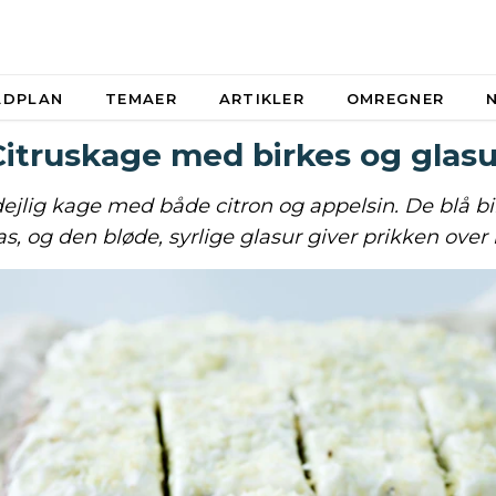
ADPLAN
TEMAER
ARTIKLER
OMREGNER
Citruskage med birkes og glasu
dejlig kage med både citron og appelsin. De blå bi
s, og den bløde, syrlige glasur giver prikken over i