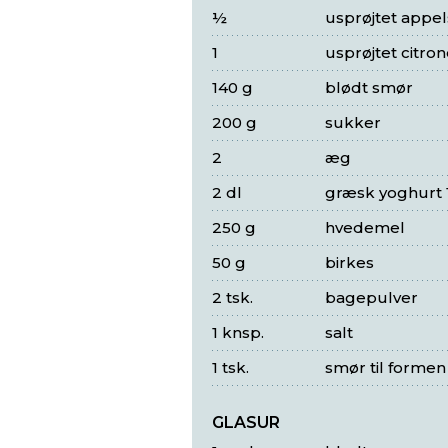
½
usprøjtet appel
1
usprøjtet citron
140 g
blødt smør
200 g
sukker
2
æg
2 dl
græsk yoghurt 
250 g
hvedemel
50 g
birkes
2 tsk.
bagepulver
1 knsp.
salt
1 tsk.
smør til formen
GLASUR