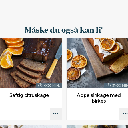
Måske du også kan li'
0-30 MIN.
31-60 MIN
Saftig citruskage
Appelsinkage med
birkes