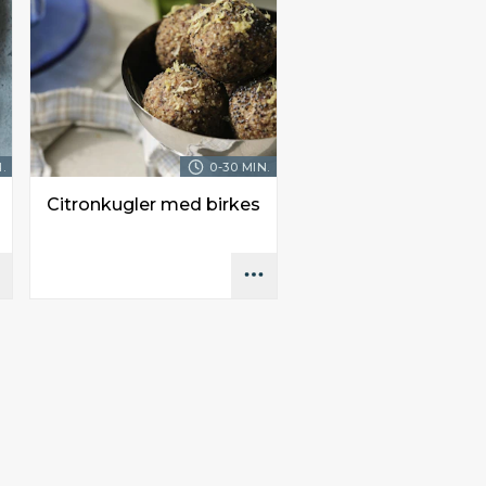
.
0-30 MIN.
Citronkugler med birkes