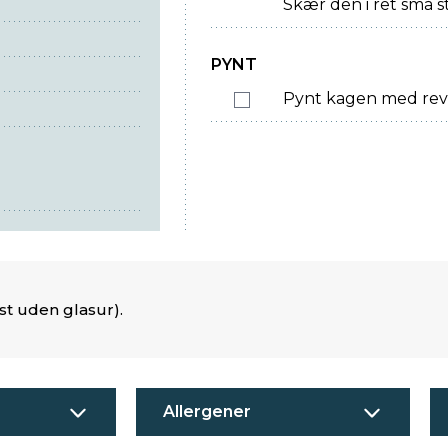
Skær den i ret små s
PYNT
Pynt kagen med reve
st uden glasur).
Allergener