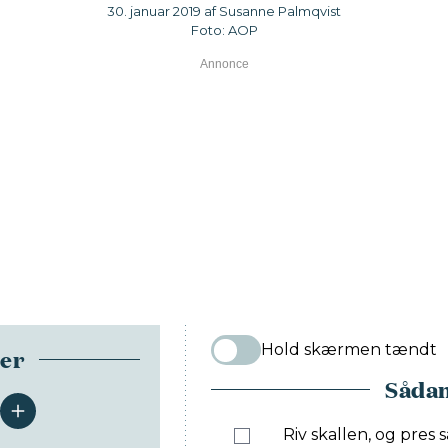
30. januar 2019 af Susanne Palmqvist
Foto: AOP
Hold skærmen tændt
ser
Sådan
serveringer
Riv skallen, og pres 