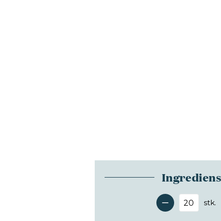
Ingredien
stk.
Antal 