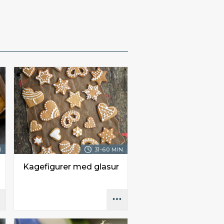
.
31-60 MIN.
Kagefigurer med glasur