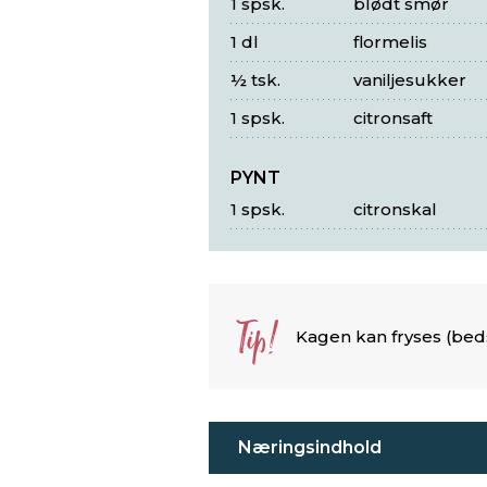
1 spsk.
blødt smør
1 dl
flormelis
½ tsk.
vaniljesukker
1 spsk.
citronsaft
PYNT
1 spsk.
citronskal
Tip!
Kagen kan fryses (bed
Næringsindhold