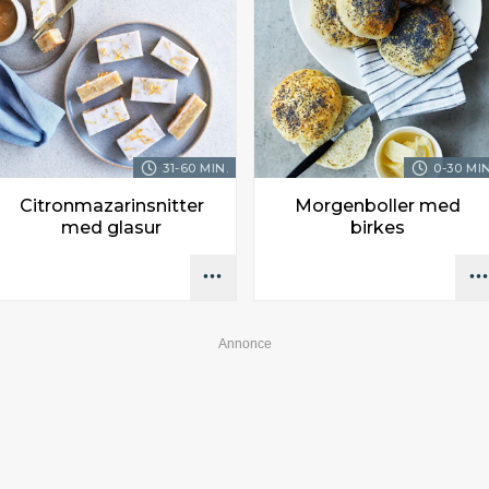
31-60 MIN.
0-30 MIN
Citronmazarinsnitter
Morgenboller med
med glasur
birkes