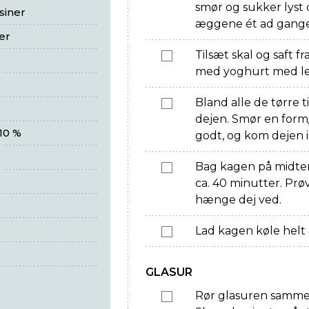
smør og sukker lyst 
siner
æggene ét ad gang
er
Tilsæt skal og saft 
med yoghurt med le
Bland alle de tørre t
dejen. Smør en form
10 %
godt, og kom dejen i
Bag kagen på midterst
ca. 40 minutter. Prø
hænge dej ved.
Lad kagen køle helt 
GLASUR
Rør glasuren samme