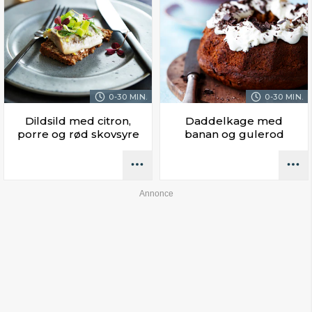
0-30 MIN.
0-30 MIN.
Dildsild med citron,
Daddelkage med
porre og rød skovsyre
banan og gulerod