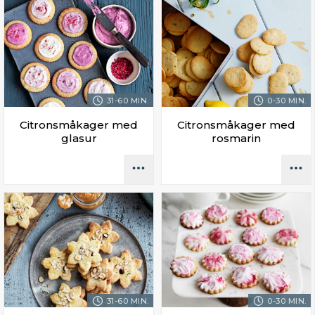
31-60 MIN.
0-30 MIN.
Citronsmåkager med
Citronsmåkager med
glasur
rosmarin
31-60 MIN.
0-30 MIN.