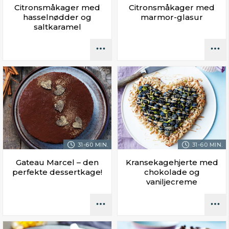
Citronsmåkager med
Citronsmåkager med
hasselnødder og
marmor-glasur
saltkaramel
31-60 MIN.
31-60 MIN.
Gateau Marcel – den
Kransekagehjerte med
perfekte dessertkage!
chokolade og
vaniljecreme