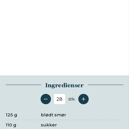
Ingredienser
stk.
Antal serveringer
125 g
blødt smør
110 g
sukker