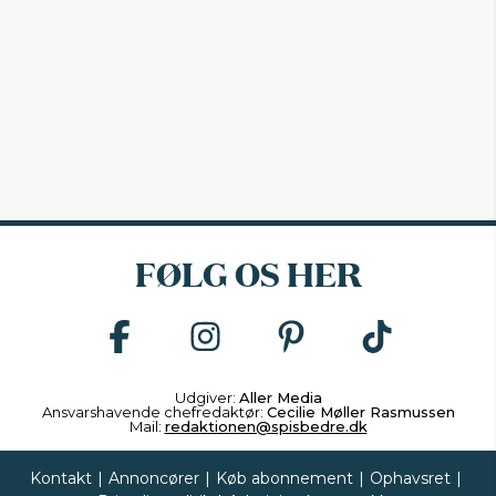
FØLG OS HER
Udgiver:
Aller Media
Ansvarshavende chefredaktør:
Cecilie Møller Rasmussen
Mail:
redaktionen@spisbedre.dk
Kontakt
|
Annoncører
|
Køb abonnement
|
Ophavsret
|