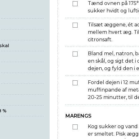
Tænd ovnen på 175° 
sukker hvidt og lufti
Tilsæt æggene, ét a
mellem hvert æg. Til
citronsaft.
skal
Bland mel, natron, 
en skål, og sigt det 
dejen, og fyld den i 
Fordel dejen i 12 muf
muffinpande af metal
20-25 minutter, til 
8 %
MARENGS
Kog sukker og vand o
er smeltet. Pisk æg