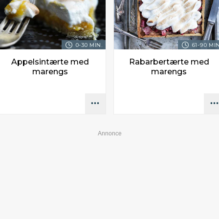
0-30 MIN.
61-90 MIN
Appelsintærte med
Rabarbertærte med
marengs
marengs