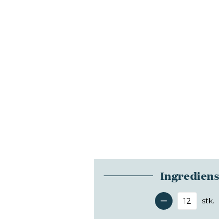
Ingredien
stk.
Antal 