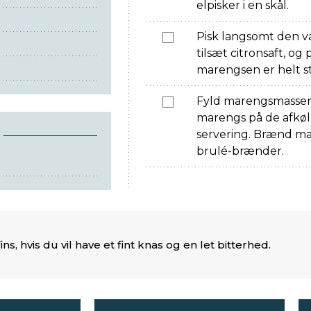
elpisker i en skål.
Pisk langsomt den v
tilsæt citronsaft, og 
marengsen er helt st
Fyld marengsmassen 
marengs på de afkøl
servering. Brænd m
brulé-brænder.
ns, hvis du vil have et fint knas og en let bitterhed.