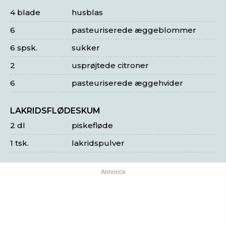
4 blade
husblas
6
pasteuriserede æggeblommer
6 spsk.
sukker
2
usprøjtede citroner
6
pasteuriserede æggehvider
LAKRIDSFLØDESKUM
2 dl
piskefløde
1 tsk.
lakridspulver