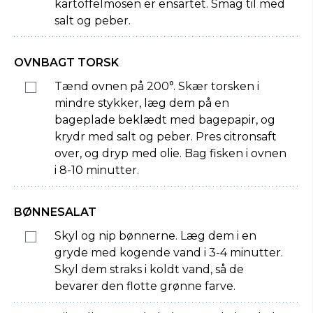
kartoffelmosen er ensartet. Smag til med
salt og peber.
OVNBAGT TORSK
Tænd ovnen på 200°. Skær torsken i
mindre stykker, læg dem på en
bageplade beklædt med bagepapir, og
krydr med salt og peber. Pres citronsaft
over, og dryp med olie. Bag fisken i ovnen
i 8-10 minutter.
BØNNESALAT
Skyl og nip bønnerne. Læg dem i en
gryde med kogende vand i 3-4 minutter.
Skyl dem straks i koldt vand, så de
bevarer den flotte grønne farve.