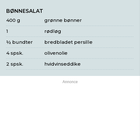
BØNNESALAT
400 g
grønne bønner
1
rødløg
½ bundter
bredbladet persille
4 spsk.
olivenolie
2 spsk.
hvidvinseddike