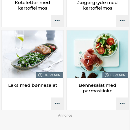
Koteletter med
Jægergryde med
kartoffelmos
kartoffelmos
31-60 MIN.
0-30 MIN.
Laks med bønnesalat
Bønnesalat med
parmaskinke