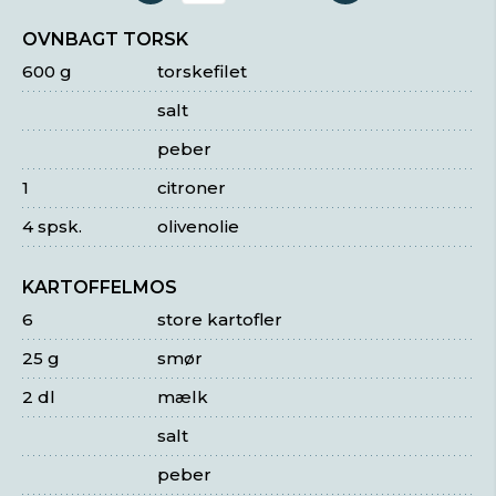
OVNBAGT TORSK
600 g
torskefilet
salt
peber
1
citroner
4 spsk.
olivenolie
KARTOFFELMOS
6
store kartofler
25 g
smør
2 dl
mælk
salt
peber