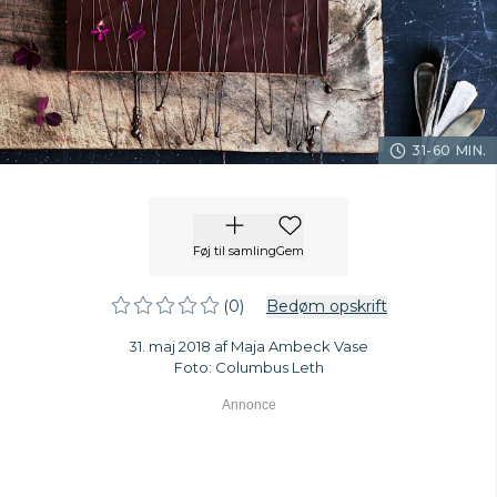
31-60 MIN.
Føj til samling
Gem
(0)
Bedøm opskrift
31. maj 2018 af Maja Ambeck Vase
Foto: Columbus Leth