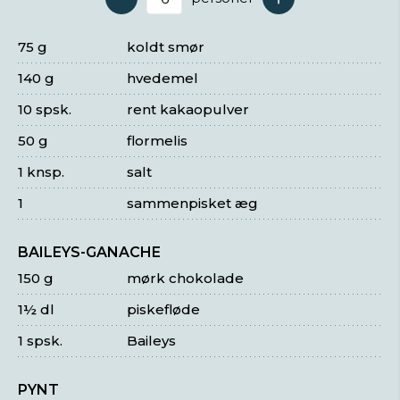
Antal serveringer
75 g
koldt smør
140 g
hvedemel
10 spsk.
rent kakaopulver
50 g
flormelis
1 knsp.
salt
1
sammenpisket æg
BAILEYS-GANACHE
150 g
mørk chokolade
1½ dl
piskefløde
1 spsk.
Baileys
PYNT