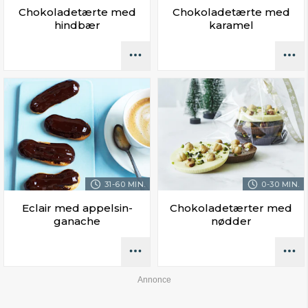
Chokoladetærte med
Chokoladetærte med
hindbær
karamel
31-60 MIN.
0-30 MIN.
Eclair med appelsin-
Chokoladetærter med
ganache
nødder