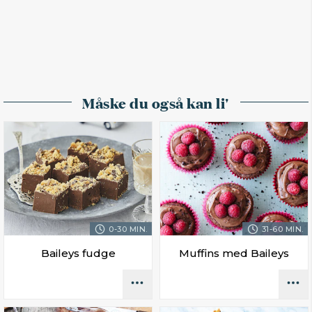
Måske du også kan li'
0-30 MIN.
31-60 MIN.
Baileys fudge
Muffins med Baileys