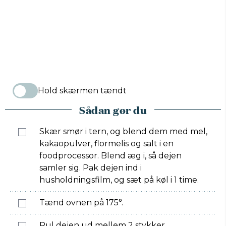
Hold skærmen tændt
Sådan gør du
Skær smør i tern, og blend dem med mel,
kakaopulver, flormelis og salt i en
foodprocessor. Blend æg i, så dejen
samler sig. Pak dejen ind i
husholdningsfilm, og sæt på køl i 1 time.
Tænd ovnen på 175°.
Rul dejen ud mellem 2 stykker