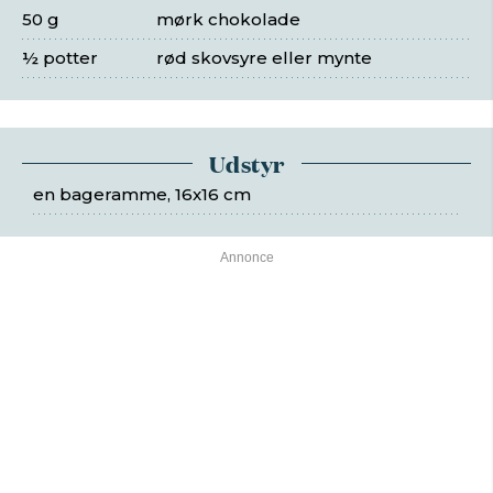
50 g
mørk chokolade
½ potter
rød skovsyre eller mynte
Udstyr
en bageramme, 16x16 cm