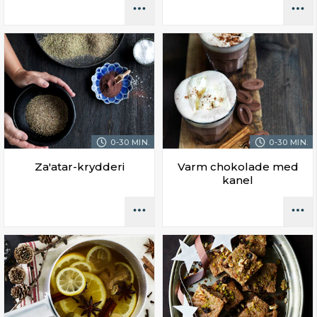
0-30 MIN.
0-30 MIN.
Za'atar-krydderi
Varm chokolade med
kanel