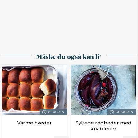
Måske du også kan li'
0-30 MIN.
31-60 MIN.
Varme hveder
Syltede rødbeder med
krydderier