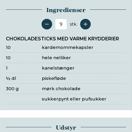
Ingredienser
stk.
Antal serveringer
CHOKOLADESTICKS MED VARME KRYDDERIER
10
kardemommekapsler
10
hele nelliker
1
kanelstænger
½ dl
piskefløde
300 g
mørk chokolade
sukkerpynt eller pufsukker
Udstyr