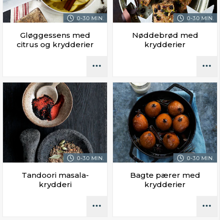
0-30 MIN.
0-30 MIN.
Gløggessens med
Nøddebrød med
citrus og krydderier
krydderier
0-30 MIN.
0-30 MIN.
Tandoori masala-
Bagte pærer med
krydderi
krydderier