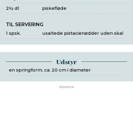
2½ dl
piskefløde
TIL SERVERING
1 spsk.
usaltede pistacienødder uden skal
Udstyr
en springform, ca. 20 cm i diameter