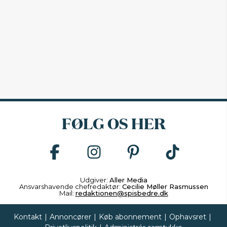
FØLG OS HER
Udgiver:
Aller Media
Ansvarshavende chefredaktør:
Cecilie Møller Rasmussen
Mail:
redaktionen@spisbedre.dk
Kontakt
|
Annoncører
|
Køb abonnement
|
Ophavsret
|