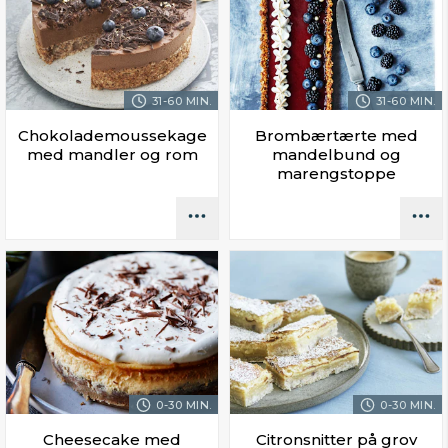
31-60 MIN.
31-60 MIN.
Chokolademoussekage
Brombærtærte med
med mandler og rom
mandelbund og
marengstoppe
0-30 MIN.
0-30 MIN.
Cheesecake med
Citronsnitter på grov