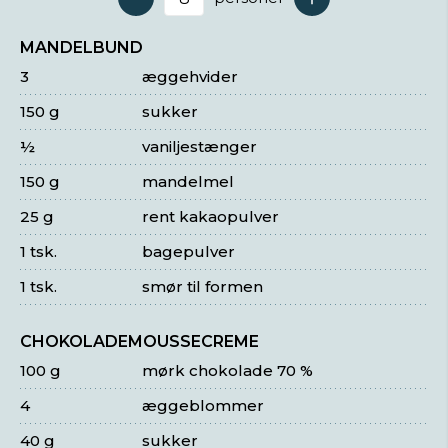
Antal serveringer
MANDELBUND
3
æggehvider
150 g
sukker
½
vaniljestænger
150 g
mandelmel
25 g
rent kakaopulver
1 tsk.
bagepulver
1 tsk.
smør til formen
CHOKOLADEMOUSSECREME
100 g
mørk chokolade 70 %
4
æggeblommer
40 g
sukker