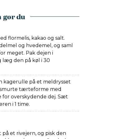
 gør du
 flormelis, kakao og salt.
ndelmel og hvedemel, og saml
or meget. Pak dejen i
 læg den på køl i 30
 kagerulle på et meldrysset
 smurte tærteforme med
e for overskydende dej. Sæt
ren i 1 time.
 på et rivejern, og pisk den