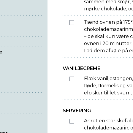
sammen med smør, s
mørke chokolade, og
Tænd ovnen på 175°.
chokolademazarinma
– de skal kun være ca
ovnen i 20 minutter
Lad dem afkøle på en
e
VANILJECREME
Flæk vaniljestangen,
fløde, flormelis og
elpisker til let skum,
SERVERING
Anret en stor skeful
chokolademazarin, o
bær