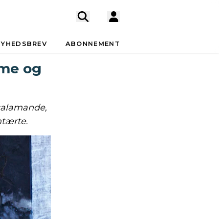
NYHEDSBREV
ABONNEMENT
eme og
salamande,
tærte.