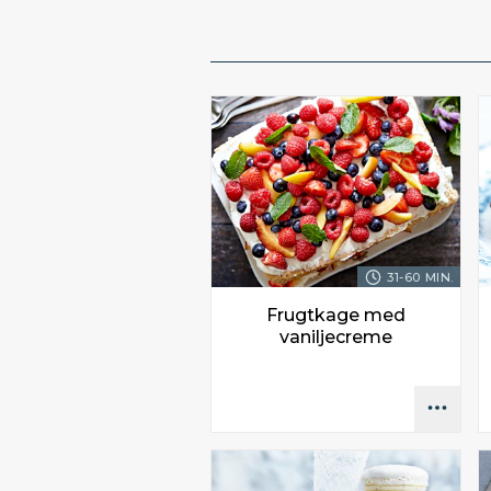
31-60 MIN.
Frugtkage med
vaniljecreme