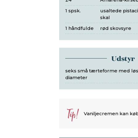
1 spsk.
usaltede pista
skal
1 håndfulde
rød skovsyre
Udstyr
seks små tærteforme med løs 
diameter
Tip!
Vaniljecremen kan køb