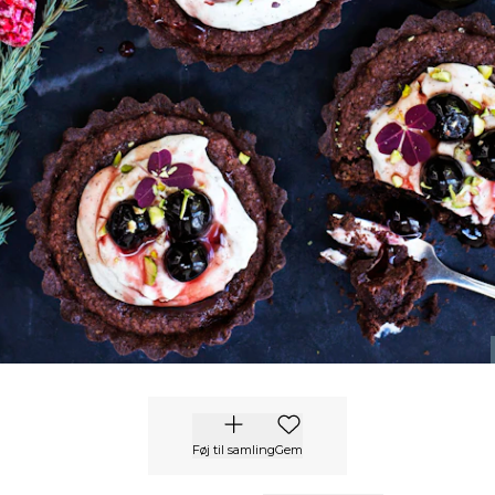
Føj til samling
Gem