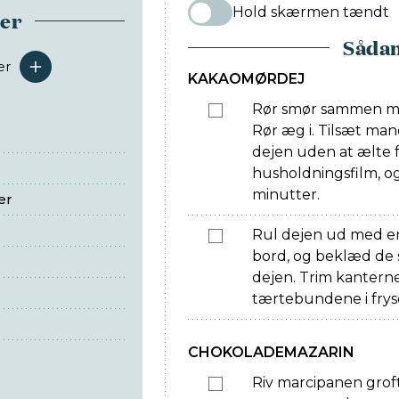
Hold skærmen tændt
ser
Sådan
er
serveringer
KAKAOMØRDEJ
Rør smør sammen med
Rør æg i. Tilsæt ma
dejen uden at ælte f
husholdningsfilm, og
minutter.
er
Rul dejen ud med en
bord, og beklæd de
dejen. Trim kantern
tærtebundene i fryse
CHOKOLADEMAZARIN
Riv marcipanen groft