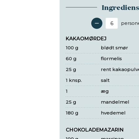
Ingredien
person
Antal 
KAKAOMØRDEJ
100 g
blødt smør
60 g
flormelis
25 g
rent kakaopulv
1 knsp.
salt
1
æg
25 g
mandelmel
180 g
hvedemel
CHOKOLADEMAZARIN
100 g
marcipan