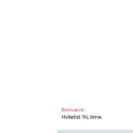
Bemærk:
Hviletid: 1½ time.