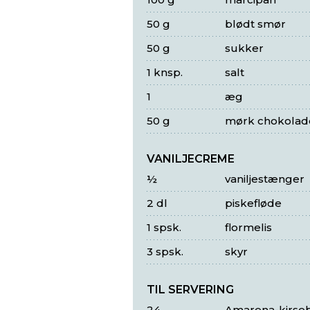
50 g
blødt smør
50 g
sukker
1 knsp.
salt
1
æg
50 g
mørk chokolad
VANILJECREME
½
vaniljestænger
2 dl
piskefløde
1 spsk.
flormelis
3 spsk.
skyr
TIL SERVERING
24
Amarena-kirse