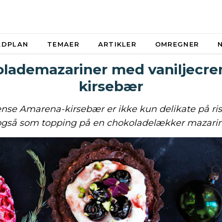
ADPLAN
TEMAER
ARTIKLER
OMREGNER
lademazariner med vaniljecr
kirsebær
nse Amarena-kirsebær er ikke kun delikate på ri
gså som topping på en chokoladelækker mazarin