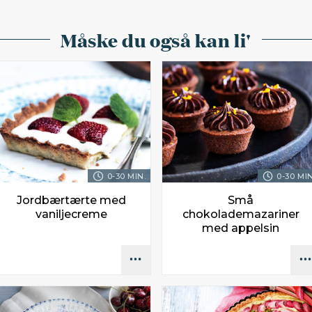
Måske du også kan li'
0-30 MIN.
0-30 MIN
Jordbærtærte med
Små
vaniljecreme
chokolademazariner
med appelsin