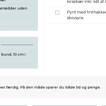
kirsebær inkl. lidt af
cienødder uden
Pynt med finthakked
skovsyre.
bund, 10 cm i
es færdig. På den måde sparer du både tid og penge.