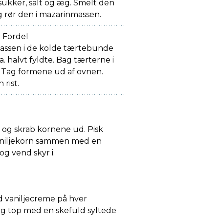
ukker, salt og æg. Smelt den
 rør den i mazarinmassen.
 Fordel
ssen i de kolde tærtebunde
. halvt fyldte. Bag tærterne i
. Tag formene ud af ovnen.
 rist.
 og skrab kornene ud. Pisk
 vaniljekorn sammen med en
 og vend skyr i.
d vaniljecreme på hver
g top med en skefuld syltede