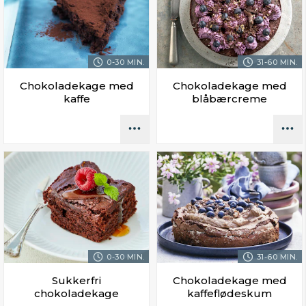
0-30 MIN.
31-60 MIN.
Chokoladekage med
Chokoladekage med
kaffe
blåbærcreme
0-30 MIN.
31-60 MIN.
Sukkerfri
Chokoladekage med
chokoladekage
kaffeflødeskum