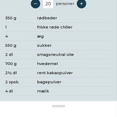
personer
Antal serveringer
350 g
rødbeder
1
friske røde chilier
4
æg
550 g
sukker
2 dl
smagsneutral olie
700 g
hvedemel
2½ dl
rent kakaopulver
2 spsk.
bagepulver
4 dl
mælk