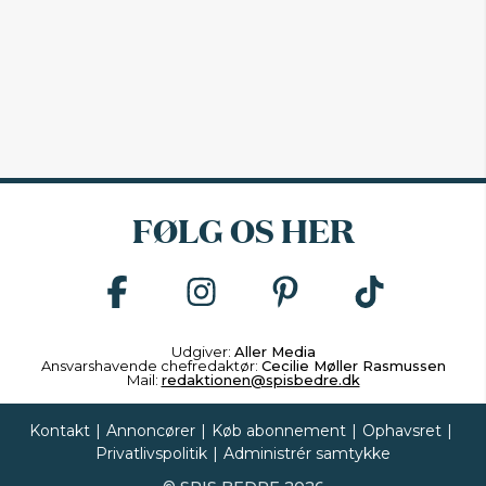
FØLG OS HER
Udgiver:
Aller Media
Ansvarshavende chefredaktør:
Cecilie Møller Rasmussen
Mail:
redaktionen@spisbedre.dk
Kontakt
|
Annoncører
|
Køb abonnement
|
Ophavsret
|
Privatlivspolitik
|
Administrér samtykke