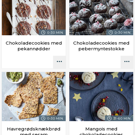
0-30 MIN.
0-30 MIN.
Chokoladecookies med
Chokoladecookies med
pekannødder
pebermyntestokke
0-30 MIN.
31-60 MIN.
Havregrødsknækbrød
Mangois med
med sesam
chokoladecookies