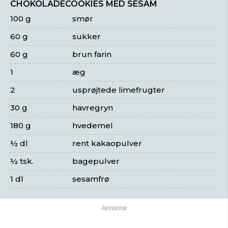
CHOKOLADECOOKIES MED SESAM
100 g
smør
60 g
sukker
60 g
brun farin
1
æg
2
usprøjtede limefrugter
30 g
havregryn
180 g
hvedemel
½ dl
rent kakaopulver
½ tsk.
bagepulver
1 dl
sesamfrø