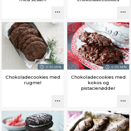
0-30 MIN.
0-30 MIN.
Chokoladecookies med
Chokoladecookies med
rugmel
kokos og
pistacienødder