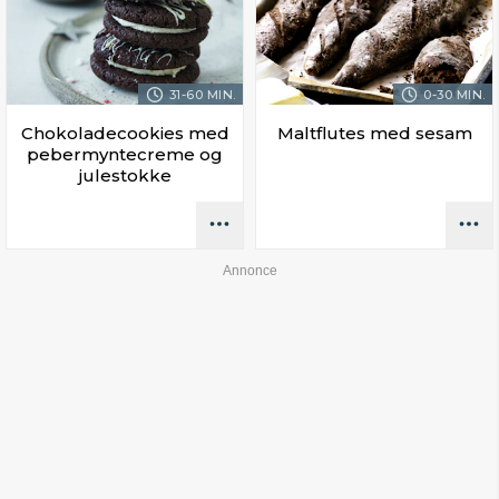
31-60 MIN.
0-30 MIN.
Chokoladecookies med
Maltflutes med sesam
pebermyntecreme og
julestokke