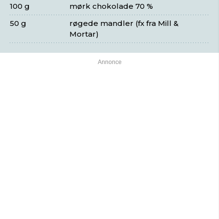
100 g
mørk chokolade 70 %
50 g
røgede mandler (fx fra Mill &
Mortar)