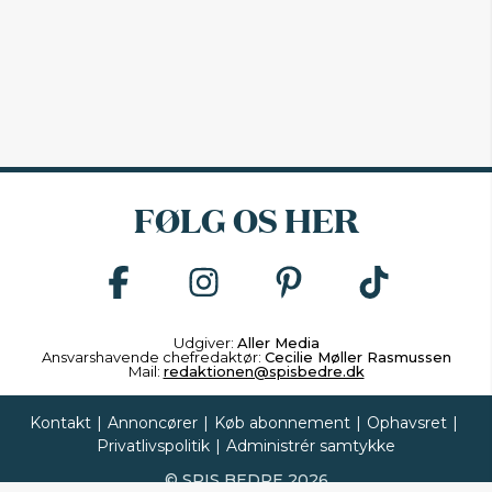
FØLG OS HER
Udgiver:
Aller Media
Ansvarshavende chefredaktør:
Cecilie Møller Rasmussen
Mail:
redaktionen@spisbedre.dk
Kontakt
|
Annoncører
|
Køb abonnement
|
Ophavsret
|
Privatlivspolitik
|
Administrér samtykke
©
SPIS BEDRE
2026