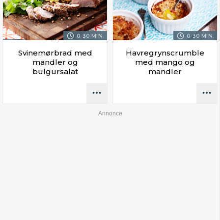
0-30 MIN.
0-30 MIN.
Svinemørbrad med
Havregrynscrumble
mandler og
med mango og
bulgursalat
mandler