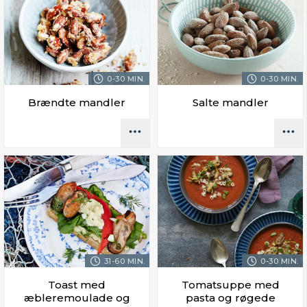
0-30 MIN.
0-30 MIN.
Brændte mandler
Salte mandler
31-60 MIN.
0-30 MIN.
Toast med
Tomatsuppe med
æbleremoulade og
pasta og røgede