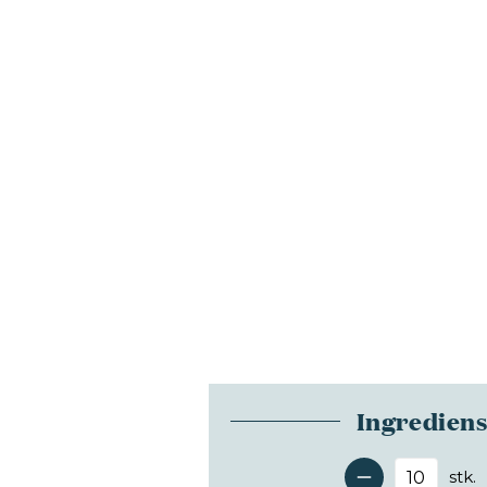
Ingredien
stk.