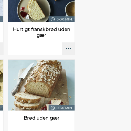
.
0-30 MIN.
Hurtigt franskbrød uden
gær
.
0-30 MIN.
Brød uden gær