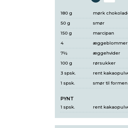
Antal 
180 g
mørk chokolade
50 g
smør
150 g
marcipan
4
æggeblommer
7½
æggehvider
100 g
rørsukker
3 spsk.
rent kakaopulv
1 spsk.
smør til formen
PYNT
1 spsk.
rent kakaopulv