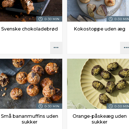
0-30 MIN.
0-30 MIN
Svenske chokoladebrød
Kokostoppe uden æg
0-30 MIN.
0-30 MIN
Små bananmuffins uden
Orange-påskeæg uden
sukker
sukker