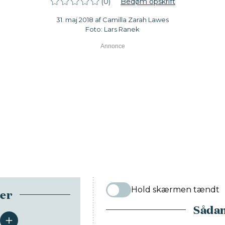
(0)
Bedøm opskrift
31. maj 2018 af Camilla Zarah Lawes
Foto: Lars Ranek
Hold skærmen tændt
ser
Sådan