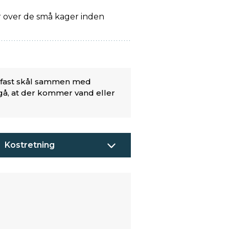
r over de små kager inden
efast skål sammen med
gå, at der kommer vand eller
Kostretning