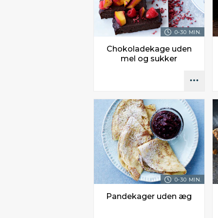
0-30 MIN.
Chokoladekage uden
mel og sukker
0-30 MIN.
Pandekager uden æg