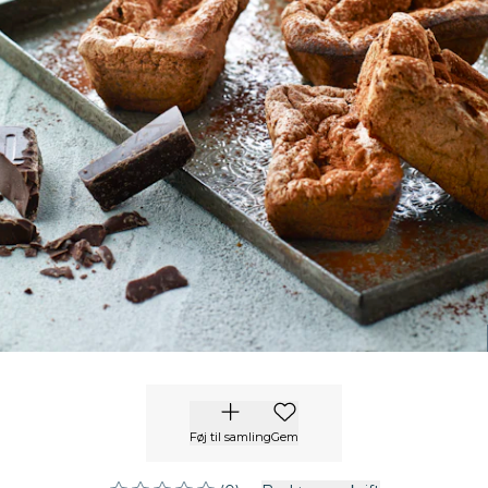
Føj til samling
Gem