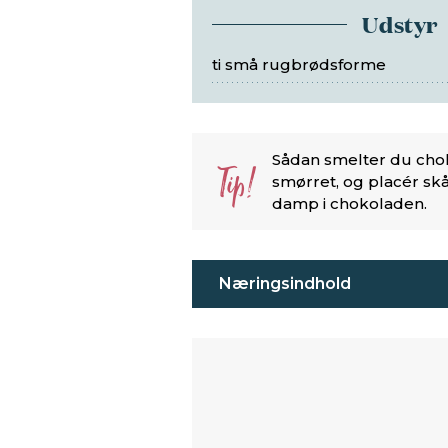
Udstyr
ti små rugbrødsforme
Sådan smelter du cho
Tip!
smørret, og placér sk
damp i chokoladen.
Næringsindhold