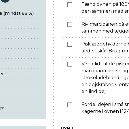
serveringer
Tænd ovnen på 180°
den sammen med smø
 (mindst 66 %)
Riv marcipanen på et
sammen med æggebl
Pisk æggehviderne h
anden skål. Brug rene
Vend lidt af de pisk
marcipanmassen, og v
er
chokoladeblandingen
en dejskraber. Gentag
en lind dej.
Fordel dejen i små 
er
kagerne i ovnen i 12-
PYNT