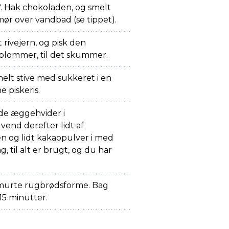
. Hak chokoladen, og smelt
r over vandbad (se tippet).
 rivejern, og pisk den
ommer, til det skummer.
elt stive med sukkeret i en
 piskeris.
ede æggehvider i
end derefter lidt af
 og lidt kakaopulver i med
, til alt er brugt, og du har
smurte rugbrødsforme. Bag
15 minutter.