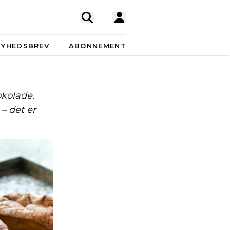
NYHEDSBREV
ABONNEMENT
okolade.
– det er