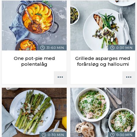
31-60 MIN.
0-30 MIN.
One pot-pie med
Grillede asparges med
polentalåg
forårsløg og halloumi
0-30 MIN.
0-30 MIN.