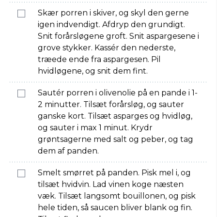
Skær porren i skiver, og skyl den gerne
igen indvendigt. Afdryp den grundigt.
Snit forårsløgene groft. Snit aspargesene i
grove stykker. Kassér den nederste,
træede ende fra aspargesen. Pil
hvidløgene, og snit dem fint.
Sautér porren i olivenolie på en pande i 1-
2 minutter. Tilsæt forårsløg, og sauter
ganske kort. Tilsæt asparges og hvidløg,
og sauter i max 1 minut. Krydr
grøntsagerne med salt og peber, og tag
dem af panden.
Smelt smørret på panden. Pisk mel i, og
tilsæt hvidvin. Lad vinen koge næsten
væk. Tilsæt langsomt bouillonen, og pisk
hele tiden, så saucen bliver blank og fin.