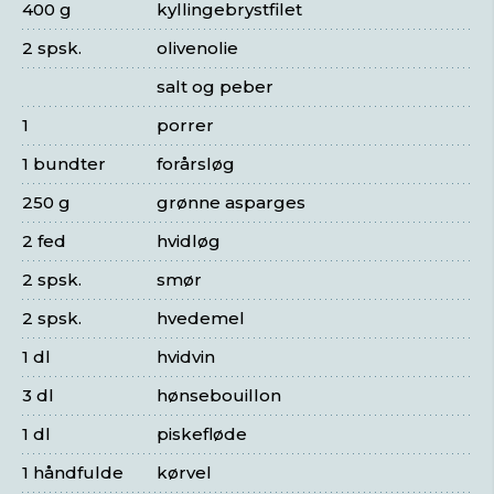
400 g
kyllingebrystfilet
2 spsk.
olivenolie
salt og peber
1
porrer
1 bundter
forårsløg
250 g
grønne asparges
2 fed
hvidløg
2 spsk.
smør
2 spsk.
hvedemel
1 dl
hvidvin
3 dl
hønsebouillon
1 dl
piskefløde
1 håndfulde
kørvel