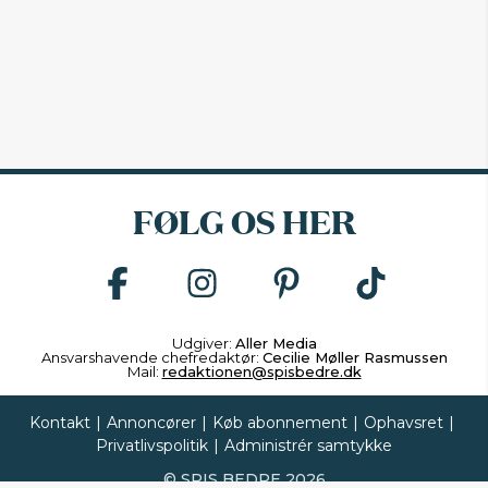
FØLG OS HER
Udgiver:
Aller Media
Ansvarshavende chefredaktør:
Cecilie Møller Rasmussen
Mail:
redaktionen@spisbedre.dk
Kontakt
|
Annoncører
|
Køb abonnement
|
Ophavsret
|
Privatlivspolitik
|
Administrér samtykke
©
SPIS BEDRE
2026