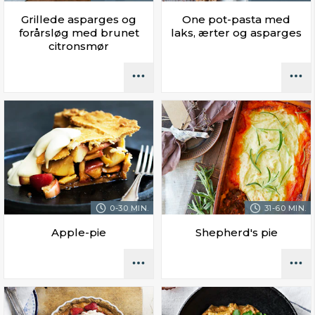
Grillede asparges og
One pot-pasta med
forårsløg med brunet
laks, ærter og asparges
citronsmør
0-30 MIN.
31-60 MIN.
Apple-pie
Shepherd's pie