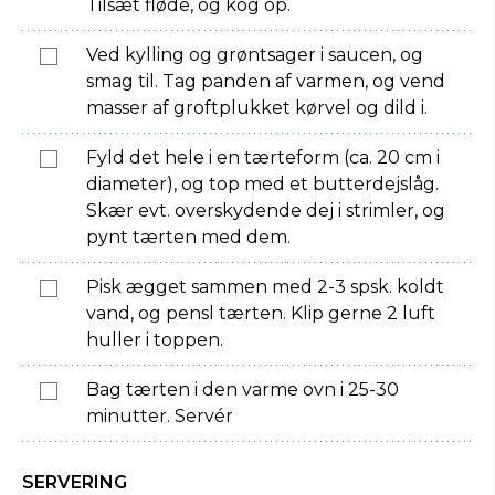
Tilsæt fløde, og kog op.
Ved kylling og grøntsager i saucen, og
smag til. Tag panden af varmen, og vend
masser af groftplukket kørvel og dild i.
Fyld det hele i en tærteform (ca. 20 cm i
diameter), og top med et butterdejslåg.
Skær evt. overskydende dej i strimler, og
pynt tærten med dem.
Pisk ægget sammen med 2-3 spsk. koldt
vand, og pensl tærten. Klip gerne 2 luft
huller i toppen.
Bag tærten i den varme ovn i 25-30
minutter. Servér
SERVERING