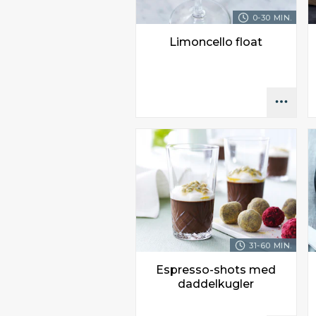
0-30 MIN.
Limoncello float
31-60 MIN.
Espresso-shots med
daddelkugler