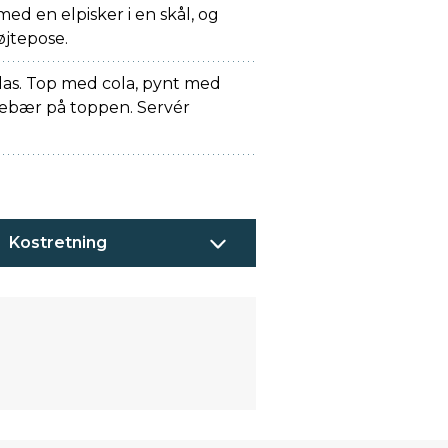
med en elpisker i en skål, og
røjtepose.
 glas. Top med cola, pynt med
sebær på toppen. Servér
Kostretning