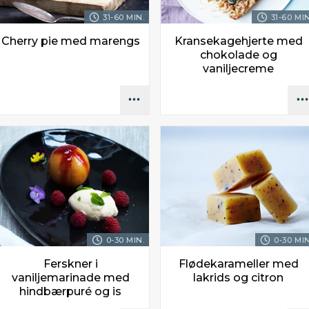
31-60 MIN.
31-60 MIN
Cherry pie med marengs
Kransekagehjerte med
chokolade og
vaniljecreme
0-30 MIN.
0-30 MIN
Ferskner i
Flødekarameller med
vaniljemarinade med
lakrids og citron
hindbærpuré og is