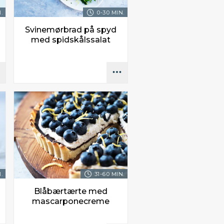
.
0-30 MIN.
Svinemørbrad på spyd
med spidskålssalat
.
31-60 MIN.
Blåbærtærte med
mascarponecreme