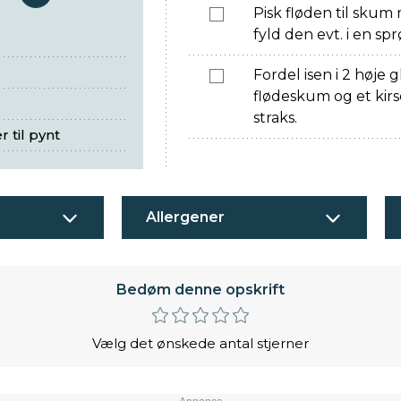
serveringer
Pisk fløden til skum 
fyld den evt. i en sp
Fordel isen i 2 høje
flødeskum og et kir
straks.
 til pynt
Allergener
Bedøm denne opskrift
Vælg det ønskede antal stjerner