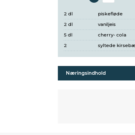
Antal 
2 dl
piskefløde
2 dl
vaniljeis
5 dl
cherry- cola
2
syltede kirsebær
Næringsindhold