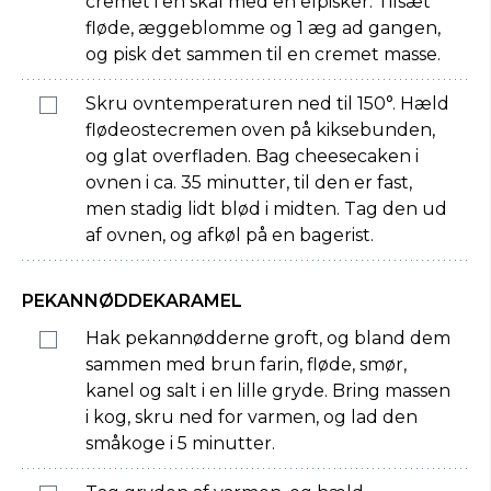
cremet i en skål med en elpisker. Tilsæt
fløde, æggeblomme og 1 æg ad gangen,
og pisk det sammen til en cremet masse.
Skru ovntemperaturen ned til 150°. Hæld
flødeostecremen oven på kiksebunden,
og glat overfladen. Bag cheesecaken i
ovnen i ca. 35 minutter, til den er fast,
men stadig lidt blød i midten. Tag den ud
af ovnen, og afkøl på en bagerist.
PEKANNØDDEKARAMEL
Hak pekannødderne groft, og bland dem
sammen med brun farin, fløde, smør,
kanel og salt i en lille gryde. Bring massen
i kog, skru ned for varmen, og lad den
småkoge i 5 minutter.