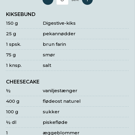
Antal serveringer
KIKSEBUND
150 g
Digestive-kiks
25 g
pekannødder
1 spsk.
brun farin
75 g
smør
1 knsp.
salt
CHEESECAKE
½
vaniljestænger
400 g
flødeost naturel
100 g
sukker
½ dl
piskefløde
1
æggeblommer