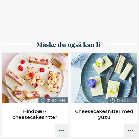
Måske du også kan li'
31-60 MIN.
31-60 MIN.
Hindbær-
Cheesecakesnitter med
cheesecakesnitter
yuzu