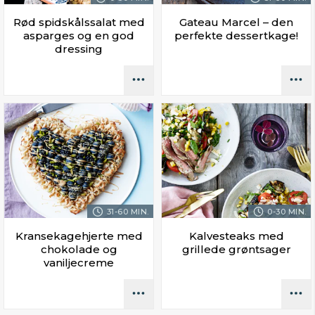
Rød spidskålssalat med
Gateau Marcel – den
asparges og en god
perfekte dessertkage!
dressing
31-60 MIN.
0-30 MIN.
Kransekagehjerte med
Kalvesteaks med
chokolade og
grillede grøntsager
vaniljecreme