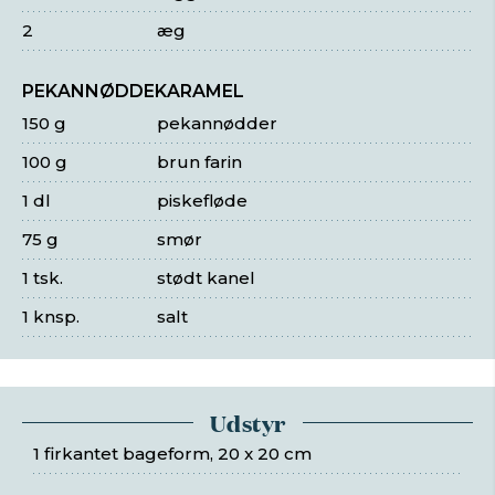
2
æg
PEKANNØDDEKARAMEL
150 g
pekannødder
100 g
brun farin
1 dl
piskefløde
75 g
smør
1 tsk.
stødt kanel
1 knsp.
salt
Udstyr
1 firkantet bageform, 20 x 20 cm