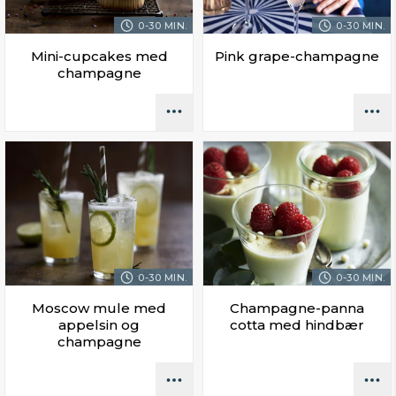
0-30 MIN.
0-30 MIN.
Mini-cupcakes med
Pink grape-champagne
champagne
0-30 MIN.
0-30 MIN.
Moscow mule med
Champagne-panna
appelsin og
cotta med hindbær
champagne