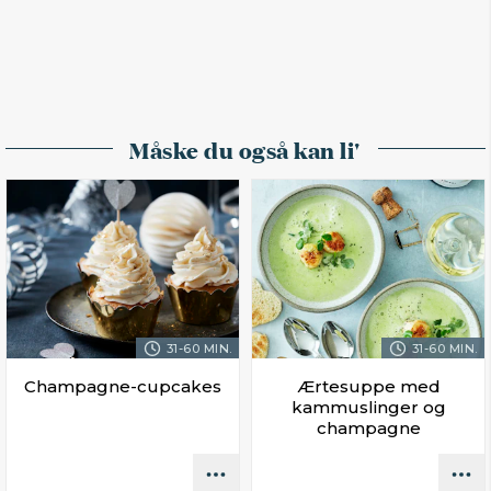
Måske du også kan li'
31-60 MIN.
31-60 MIN.
Champagne-cupcakes
Ærtesuppe med
kammuslinger og
champagne