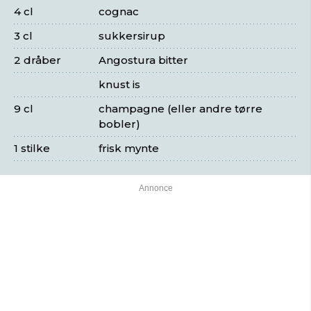
4 cl
cognac
3 cl
sukkersirup
2 dråber
Angostura bitter
knust is
9 cl
champagne (eller andre tørre
bobler)
1 stilke
frisk mynte