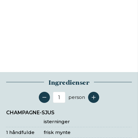
Ingredienser
person
Antal serveringer
CHAMPAGNE-SJUS
isterninger
1 håndfulde
frisk mynte