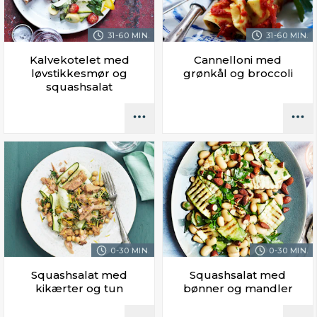
31-60 MIN.
31-60 MIN.
Kalvekotelet med
Cannelloni med
løvstikkesmør og
grønkål og broccoli
squashsalat
0-30 MIN.
0-30 MIN.
Squashsalat med
Squashsalat med
kikærter og tun
bønner og mandler