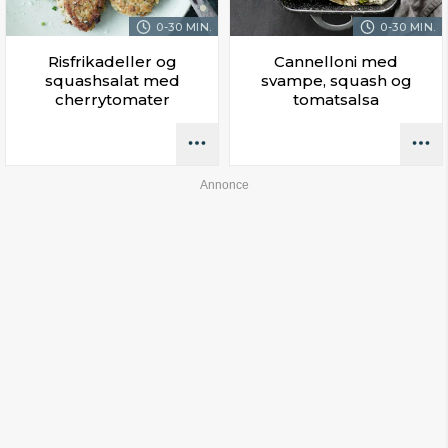
0-30 MIN.
0-30 MIN.
Risfrikadeller og
Cannelloni med
squashsalat med
svampe, squash og
cherrytomater
tomatsalsa