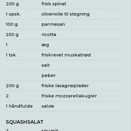
200 g
frisk spinat
1 spsk.
olivenolie til stegning
100 g
parmesan
250 g
ricotta
1
æg
1 tsk.
friskrevet muskatnød
salt
peber
200 g
friske lasagneplader
2
friske mozzarellakugler
1 håndfulde
salvie
SQUASHSALAT
2
squash