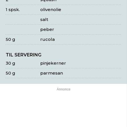
1 spsk.
olivenolie
salt
peber
50 g
rucola
TIL SERVERING
30 g
pinjekerner
50 g
parmesan