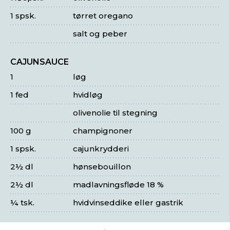
1 spsk.
tørret oregano
salt og peber
CAJUNSAUCE
1
løg
1 fed
hvidløg
olivenolie til stegning
100 g
champignoner
1 spsk.
cajunkrydderi
2½ dl
hønsebouillon
2½ dl
madlavningsfløde 18 %
¼ tsk.
hvidvinseddike eller gastrik