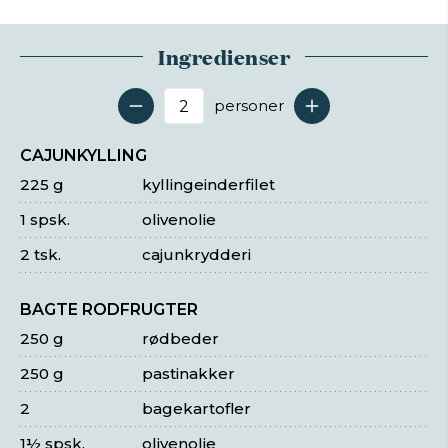
Ingredienser
personer
Antal serveringer
CAJUNKYLLING
225 g
kyllingeinderfilet
1 spsk.
olivenolie
2 tsk.
cajunkrydderi
BAGTE RODFRUGTER
250 g
rødbeder
250 g
pastinakker
2
bagekartofler
1½ spsk.
olivenolie